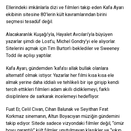
Ellerindeki imkânlarla dizi ve filmleri takip eden Kafa Ayarı
ekibinin sitesine 80’lerin kült kavramlarından birini
seçmesi tesadüf değil.
Alacakaranlık Kuşağı’yla, Hayalet Avcıları’yla büyüyen
yazarlar şimdi de Lost’u, Michel Gondry’yi ele alıyorlar.
Sitelerini açmak için Tim Burton’ı beklediler ve Sweeney
Todd ile açılışı yaptılar.
Kafa Ayarı, gündemden ‘kafa’sı allak bullak olanlara
alternatif olmak istiyor. Yazarlar her filmi kısa kısa ele
almak yerine daha iddialı ve tehlikeli bir işe girişip kendi
tercih ettikleri filmleri adam akıllı didiklemeyi, farklı
disiplinlere de sarkarak incelemeyi hedefliyor.
Fuat Er, Celil Civan, Cihan Balunak ve Seyithan Fırat
Korkmaz sinemanın, Altun Boyacıyan müziğin gündemini
takip ediyor. Sitede sadece vizyondaki filmler değil, “ömür
boyu garantili” kült filmler, unutulmayan klasikler ve “yıkıp