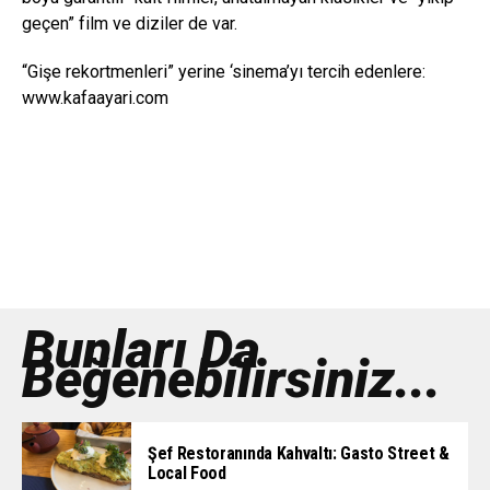
geçen” film ve diziler de var.
“Gişe rekortmenleri” yerine ‘sinema’yı tercih edenlere:
www.kafaayari.com
Bunları Da
Beğenebilirsiniz...
Şef Restoranında Kahvaltı: Gasto Street &
Local Food