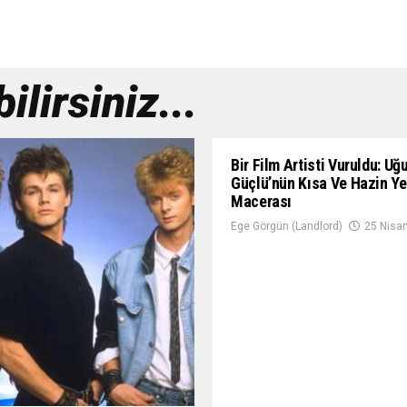
lirsiniz...
Bir Film Artisti Vuruldu: Uğ
Güçlü’nün Kısa Ve Hazin Y
Macerası
Ege Görgün (Landlord)
25 Nisa