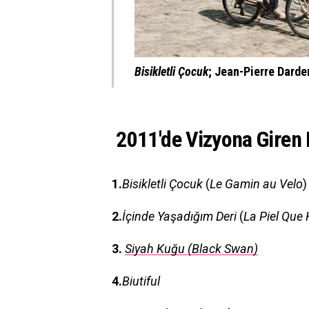
Bisikletli Çocuk
;
Jean-Pierre Darde
2011′de Vizyona Giren E
1.
Bisikletli Çocuk
(
Le Gamin au Velo
)
2.
İçinde Yaşadığım Deri
(
La Piel Que 
3.
Siyah Kuğu
(
Black Swan
)
4.
Biutiful