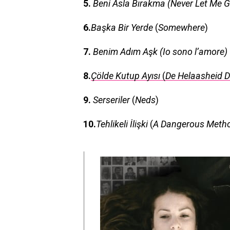
5.
Beni Asla Bırakma
(
Never Let Me 
6.
Başka Bir Yerde
(
Somewhere
)
7.
Benim Adım Aşk
(
Io sono l’amore)
8.
Çölde Kutup Ayısı
(
De Helaasheid D
9.
Serseriler
(
Neds
)
10.
Tehlikeli İlişki
(
A Dangerous Meth