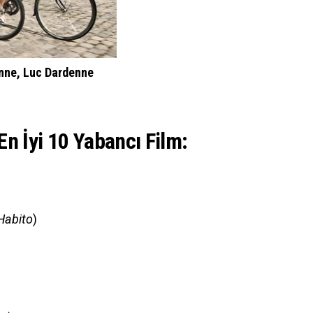
nne
,
Luc Dardenne
n İyi 10 Yabancı Film:
Habito
)