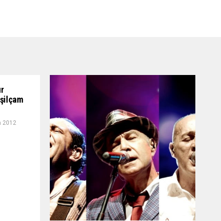
ur
eşilçam
n 2012