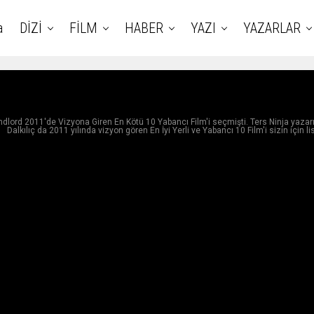
a
DİZİ
FİLM
HABER
YAZI
YAZARLAR
dlord 2011′de Vizyona Giren En Kötü 10 Yabancı Film'i seçmişti. Ters Ninja yazar
Dalkılıç da 2011 yılında vizyon gören En İyi Yerli ve Yabancı 10 Film'i sizin için li