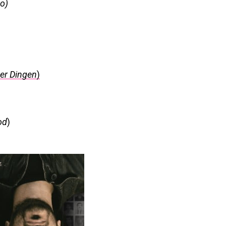
Go
)
er Dingen
)
od
)