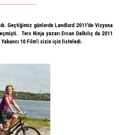
ldı. Geçtiğimiz günlerde
Landlord
2011′de Vizyona
seçmişti. Ters Ninja yazarı
Ercan Dalkılıç
da 2011
 Yabancı 10 Film’i sizin için listeledi.