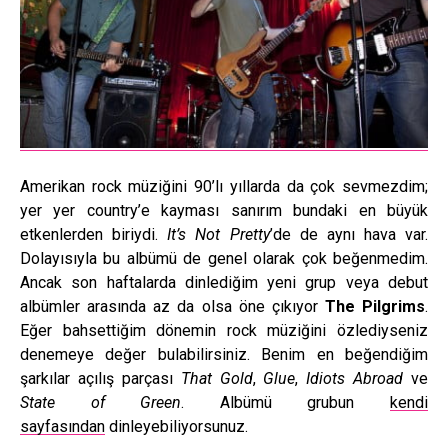
Amerikan rock müziğini 90’lı yıllarda da çok sevmezdim;
yer yer country’e kayması sanırım bundaki en büyük
etkenlerden biriydi.
It’s Not Pretty
’de de aynı hava var.
Dolayısıyla bu albümü de genel olarak çok beğenmedim.
Ancak son haftalarda dinlediğim yeni grup veya debut
albümler arasında az da olsa öne çıkıyor
The Pilgrims
.
Eğer bahsettiğim dönemin rock müziğini özlediyseniz
denemeye değer bulabilirsiniz. Benim en beğendiğim
şarkılar açılış parçası
That Gold
,
Glue
,
Idiots Abroad
ve
State of Green
. Albümü grubun
kendi
sayfasından
dinleyebiliyorsunuz.