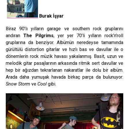
Burak İşyar
Biraz 90’lı yılların garage ve southern rock gruplarını
andıran
The Pilgrims
, yer yer 70’li yılların rock’n’roll
gruplarına da benziyor. Albümün neredeyse tamamında
gürültülü distortion gitarlar ve hızlı bas ve davullar ile o
dönemlerin rock müzik havası yakalanmış. Basit, uzun ve
melodik gitar pasajlarının arkasında ritmik sert davullar ve
hep bir ağızdan tekrarlanan nakaratlar ile dolu bir albüm.
Arada daha yumuşak havada birkaç parça da bulunuyor:
Snow Storm
ve
Cool
gibi.