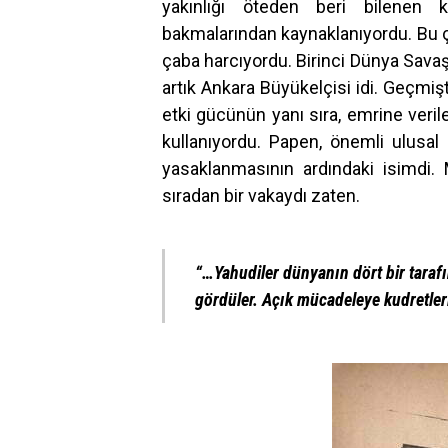
yakınlığı öteden beri bilenen k
bakmalarından kaynaklanıyordu. Bu çe
çaba harcıyordu. Birinci Dünya Sava
artık Ankara Büyükelçisi idi. Geçmi
etki gücünün yanı sıra, emrine veri
kullanıyordu. Papen, önemli ulusal
yasaklanmasının ardındaki isimdi
sıradan bir vakaydı zaten.
“…Yahudiler dünyanın dört bir taraf
gördüler. Açık mücadeleye kudretleri 