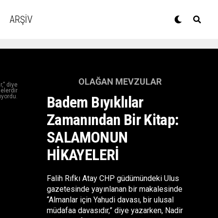
ARŞİV
OLAĞAN MEVZULAR
,” diye
elerdir
ıyordu.
Badem Bıyıklılar
Zamanından Bir Kitap:
SALAMONUN
HİKAYELERİ
Falih Rıfkı Atay CHP güdümündeki Ulus
gazetesinde yayınlanan bir makalesinde
“Almanlar için Yahudi davası, bir ulusal
müdafaa davasıdır,” diye yazarken, Nadir