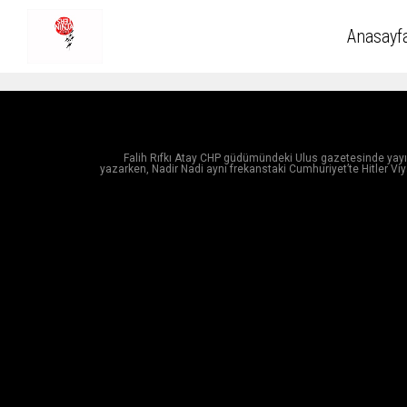
Anasayf
Falih Rıfkı Atay CHP güdümündeki Ulus gazetesinde yayın
yazarken, Nadir Nadi aynı frekanstaki Cumhuriyet’te Hitler Viy