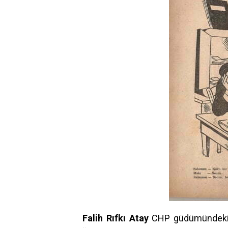
Falih Rıfkı Atay
CHP güdümündeki U