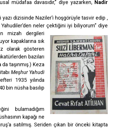
ulusal müdafaa davasıdır,” diye yazarken,
Nadir
e
i yazı dizisinde Naziler’i hoşgörüyle tasvir edip ,
 Yahudiler’den neler çektiğini iyi biliyorum” diye
emin mizah
dergileri
yor kapaklarına sık
az olarak gösteren
ikatürlerden bazıları
a da taşınmış.) Keza
kitabı
Meşhur
Yahudi
fteri
1935 yılında
40 bin nüsha basılıp
ğini bulamadığım
üshasının kapağı ne
uş’a satılmış. Seriden çıkan bir önceki kitapta