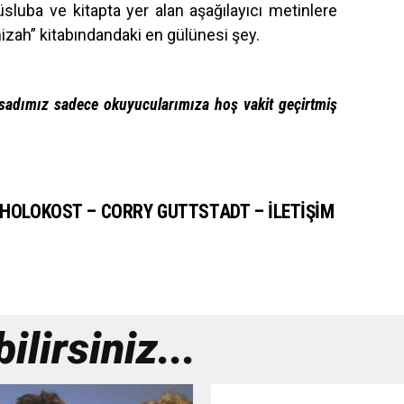
luba ve kitapta yer alan aşağılayıcı metinlere
ah” kitabındandaki en gülünesi şey.
sadımız sadece okuyucularımıza hoş vakit geçirtmiş
 HOLOKOST – CORRY GUTTSTADT – İLETIŞIM
lirsiniz...