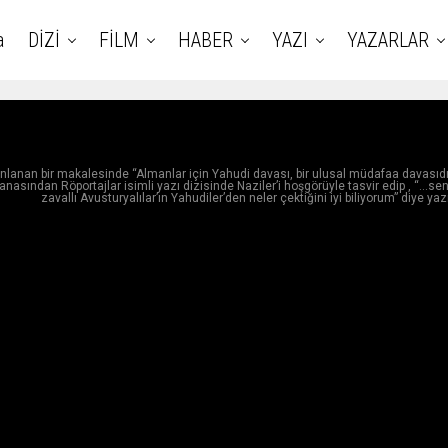
a
DİZİ
FİLM
HABER
YAZI
YAZARLAR
lanan bir makalesinde “Almanlar için Yahudi davası, bir ulusal müdafaa davasıdır
anasından Röportajlar isimli yazı dizisinde Naziler’i hoşgörüyle tasvir edip , “…sen
zavallı Avusturyalılar’ın Yahudiler’den neler çektiğini iyi biliyorum” diye yaz