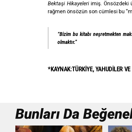
Bektaşi Hikayeleri
imiş. Önsözdeki üs
rağmen önsözün son cümlesi bu “miz
“Bizim bu kitabı neşretmekten mak
olmaktır.”
*KAYNAK:TÜRKIYE, YAHUDILER VE
Bunları Da Beğenebi