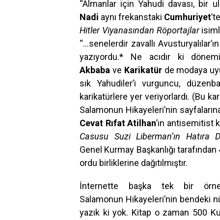
“Almanlar için Yahudi davası, bir 
Nadi
aynı frekanstaki
Cumhuriyet
’t
Hitler
Viyanasından Röportajlar
isiml
“…senelerdir zavallı Avusturyalılar’ın
yazıyordu.* Ne acıdır ki dön
Akbaba
ve
Karikatür
de modaya uyu
sık Yahudiler’i vurguncu, düzenb
karikatürlere yer veriyorlardı. (Bu kar
Salamonun Hikayeleri’nin sayfaların
Cevat Rıfat Atilhan
’ın antisemitist 
Casusu Suzi Liberman’ın Hatıra De
Genel Kurmay Başkanlığı tarafından 
ordu birliklerine dağıtılmıştır.
İnternette başka tek bir örne
Salamonun Hikayeleri’nin bendeki n
yazık ki yok. Kitap o zaman 500 Kur