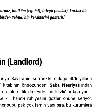
urnaz, hodkâm (egoist), tufeyli (asalak), korkak bir
birden Yahudi’nin karakterini gösterir.”
n (Landlord)
ünya Savaşı’nın sürmekte olduğu 40’lı yılların
h” kitabının önsözünden.
Şaka Neşriyatı
’ından
 diplomatik düzeyde tarafsızlığını koruyarak
likili halet-i ruhiyesini gözler önüne seriyor.
 mensubu pek çok ismin yanı sıra, bu kurumlara