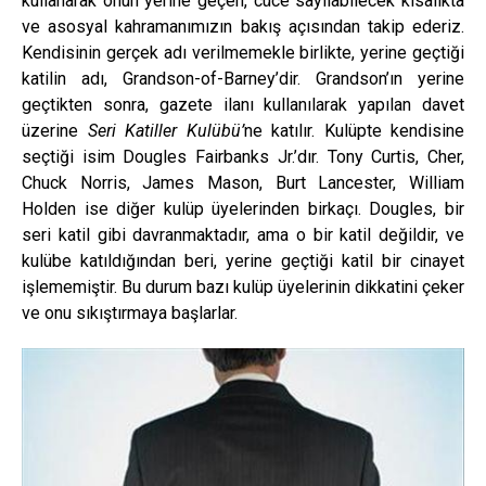
kullanarak onun yerine geçen, cüce sayılabilecek kısalıkta
ve asosyal kahramanımızın bakış açısından takip ederiz.
Kendisinin gerçek adı verilmemekle birlikte, yerine geçtiği
katilin adı, Grandson-of-Barney’dir. Grandson’ın yerine
geçtikten sonra, gazete ilanı kullanılarak yapılan davet
üzerine
Seri Katiller Kulübü’
ne katılır. Kulüpte kendisine
seçtiği isim Dougles Fairbanks Jr.’dır. Tony Curtis, Cher,
Chuck Norris, James Mason, Burt Lancester, William
Holden ise diğer kulüp üyelerinden birkaçı. Dougles, bir
seri katil gibi davranmaktadır, ama o bir katil değildir, ve
kulübe katıldığından beri, yerine geçtiği katil bir cinayet
işlememiştir. Bu durum bazı kulüp üyelerinin dikkatini çeker
ve onu sıkıştırmaya başlarlar.