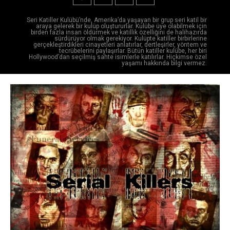
Seri Katiller Kulübü’nde, Amerika’da yaşayan bir grup seri katil bir
araya gelerek bir kulüp oluştururlar. Kulübe üye olabilmek için
birden fazla insan öldürmek ve katillik özelliğini de halihazırda
sürdürüyor olmak gerekiyor. Kulüpte katiller birbirlerine
gerçekleştirdikleri cinayetleri anlatırlar, dertleşirler, yöntem ve
tecrübelerini paylaşırlar. Bütün katiller kulübe, her biri
Hollywood’dan seçilmiş sahte isimlerle katılırlar. Hiçkimse özel
yaşamı hakkında bilgi vermez.