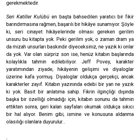
gerekmektedir.
Seri Katiller Kulübü
en başta bahsedilen yaratıcı bir fikir
barındırmasına rağmen, başarılı bir hikâye sunamıyor. Şöyle
ki, seri cinayet hikâyelerinde olması gereken gerilim
unsuru bu kitapta yok. Peki gerilim yok, o zaman dram ya
da mizah unsurları baskındır diyeceksiniz, ne yazık ki onlar
da yok. Var olan sürpriz son ise, henüz kitabın başlarında
kolaylıkla tahmin edilebiliyor. Jeff Povey, karakter
yaratımından ziyade, hikâyenin gelişimi ve diyaloglar
üzerine kafa yormuş. Diyaloglar oldukça gerçekçi, ancak
karakterler zayıf. Kitabın yazınında edebi bir yan ne yazık
ki yok. Basit bir anlatıma sahip. Fikrin ilginçliği dışında
başka bir özelliği olmadığı için, kitabın sonunu da tahmin
ettikten sonra, geri kalan sayfaları okumak oldukça sıkıcı
bir hal alıyor. Benim gibi, ismine ve konusuna aldanma
olasılığı olanlara duyurulur…