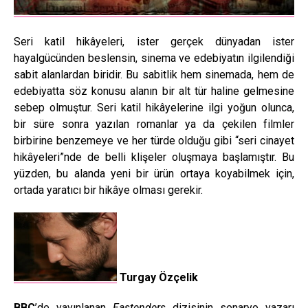
Seri katil hikâyeleri, ister gerçek dünyadan ister
hayalgücünden beslensin, sinema ve edebiyatın ilgilendiği
sabit alanlardan biridir. Bu sabitlik hem sinemada, hem de
edebiyatta söz konusu alanın bir alt tür haline gelmesine
sebep olmuştur. Seri katil hikâyelerine ilgi yoğun olunca,
bir süre sonra yazılan romanlar ya da çekilen filmler
birbirine benzemeye ve her türde olduğu gibi “seri cinayet
hikâyeleri”nde de belli klişeler oluşmaya başlamıştır. Bu
yüzden, bu alanda yeni bir ürün ortaya koyabilmek için,
ortada yaratıcı bir hikâye olması gerekir.
Turgay Özçelik
BBC
’de yayınlanan
Eastenders
dizisinin senaryo yazarı