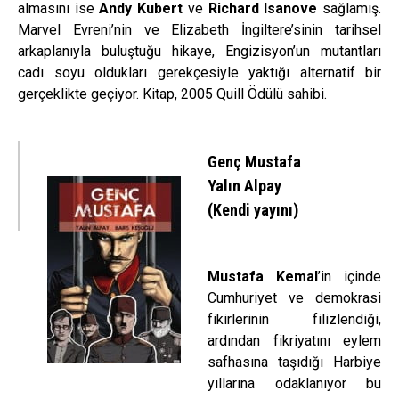
almasını ise
Andy Kubert
ve
Richard Isanove
sağlamış.
Marvel Evreni’nin ve Elizabeth İngiltere’sinin tarihsel
arkaplanıyla buluştuğu hikaye, Engizisyon’un mutantları
cadı soyu oldukları gerekçesiyle yaktığı alternatif bir
gerçeklikte geçiyor. Kitap, 2005 Quill Ödülü sahibi.
Genç Mustafa
Yalın Alpay
(Kendi yayını)
Mustafa Kemal
’in içinde
Cumhuriyet ve demokrasi
fikirlerinin filizlendiği,
ardından fikriyatını eylem
safhasına taşıdığı Harbiye
yıllarına odaklanıyor bu