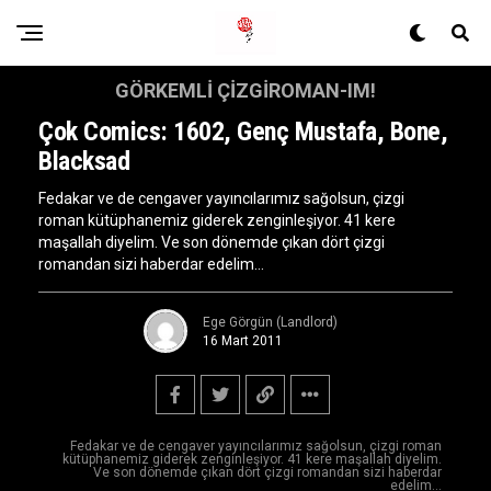
GÖRKEMLI ÇIZGIROMAN-IM!
Çok Comics: 1602, Genç Mustafa, Bone,
Blacksad
Fedakar ve de cengaver yayıncılarımız sağolsun, çizgi
roman kütüphanemiz giderek zenginleşiyor. 41 kere
maşallah diyelim. Ve son dönemde çıkan dört çizgi
romandan sizi haberdar edelim…
Ege Görgün (Landlord)
16 Mart 2011
Fedakar ve de cengaver yayıncılarımız sağolsun, çizgi roman
kütüphanemiz giderek zenginleşiyor. 41 kere maşallah diyelim.
Ve son dönemde çıkan dört çizgi romandan sizi haberdar
edelim...