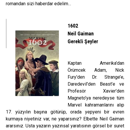
romandan sizi haberdar edelim…
1602
Neil Gaiman
Gerekli Şeyler
Kaptan Amerika’dan
Örümcek Adam, Nick
Fury’den Dr. Strange’e,
Daredevil’den Beast’e ve
Profesör Xavier’den
Magneto’ya neredeyse tüm
Marvel kahramanlarını alıp
17. yüzyılın başına götürüp, orada yepyeni bir evren
kurmaya niyetiniz var, ne yaparsınız? Elbette Neil Gaiman
ararsınız. Usta yazarın yazınsal yaratısının görsel bir suret