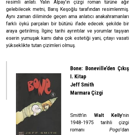
resimli anlatı. Yalın Alpay’ın çizgi roman türüne ağır
gelebilecek metni, Barış Keşoğlu tarafından resimlenmiş.
Aynı zaman diliminde geçen ama anlatıcı anakahramanları
farklı öykü parçaları bir bütünü ifade edecek şekilde bir
araya getirilmiş. İlginç tarihi ayrıntılar ve yorumlar taşıyan
eserin yumuşak karnı daha çok estetiği yani, çıtayı vasati
yükseklikte tutan çizimleri olmuş.
Bone: Boneville’den Çıkış
I. Kitap
Jeff Smith
Marmara Çizgi
Smith’in
Walt Kelly
’nin
1948-1975 tarihli çizgi
romanı
Pogo
’dan