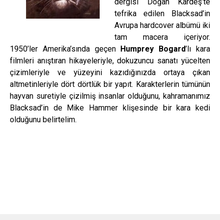
dergisi Doğan Kardeş’te
tefrika edilen Blacksad’in
Avrupa hardcover albümü iki
tam macera içeriyor.
1950’ler Amerika’sında geçen
Humprey Bogard
’lı kara
filmleri anıştıran hikayeleriyle, dokuzuncu sanatı yücelten
çizimleriyle ve yüzeyini kazıdığınızda ortaya çıkan
altmetinleriyle dört dörtlük bir yapıt. Karakterlerin tümünün
hayvan suretiyle çizilmiş insanlar olduğunu, kahramanımız
Blacksad’in de Mike Hammer klişesinde bir kara kedi
olduğunu belirtelim.