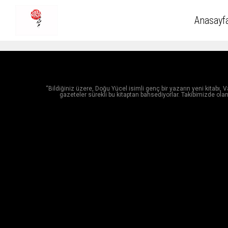
Anasayf
“Bildiğiniz üzere, Doğu Yücel isimli genç bir yazarın yeni kitabı
gazeteler sürekli bu kitaptan bahsediyorlar. Takibimizde o