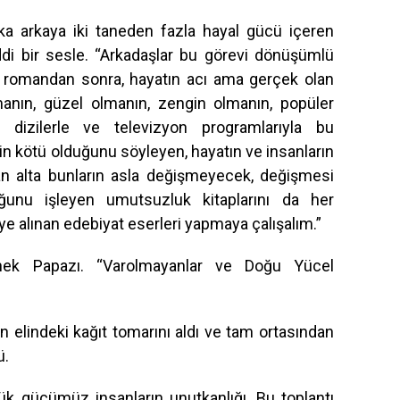
ka arkaya iki taneden fazla hayal gücü içeren
ddi bir sesle. “Arkadaşlar bu görevi dönüşümlü
r romandan sonra, hayatın acı ama gerçek olan
 olmanın, güzel olmanın, zengin olmanın, popüler
 dizilerle ve televizyon programlarıyla bu
zin kötü olduğunu söyleyen, hayatın ve insanların
tan alta bunların asla değişmeyecek, değişmesi
unu işleyen umutsuzluk kitaplarını da her
ye alınan edebiyat eserleri yapmaya çalışalım.”
inek Papazı. “Varolmayanlar ve Doğu Yücel
n elindeki kağıt tomarını aldı ve tam ortasından
ü.
ük gücümüz insanların unutkanlığı. Bu toplantı