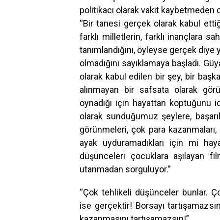
politikacı olarak vakit kaybetmeden o
“Bir tanesi gerçek olarak kabul ettiği
farklı milletlerin, farklı inançlara s
tanımlandığını, öyleyse gerçek diye y
olmadığını sayıklamaya başladı. Güy
olarak kabul edilen bir şey, bir baş
alınmayan bir safsata olarak görül
oynadığı için hayattan koptuğunu id
olarak sunduğumuz şeylere, başarıl
görünmeleri, çok para kazanmaları,
ayak uyduramadıkları için mi hay
düşünceleri çocuklara aşılayan film
utanmadan sorguluyor.”
“Çok tehlikeli düşünceler bunlar. Ço
ise gerçektir! Borsayı tartışamazsı
kazanmasını tartışamazsın!”