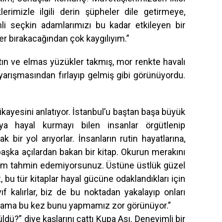
rimizle ilgili derin şüpheler dile getirmeye,
mli seçkin adamlarımızı bu kadar etkileyen bir
ler bırakacağından çok kaygılıyım.”
ltın ve elmas yüzükler takmış, mor renkte havalı
 yarışmasından fırlayıp gelmiş gibi görünüyordu.
ikayesini anlatıyor. İstanbul’u baştan başa büyük
a hayal kurmayı bilen insanlar örgütlenip
 bir yol arıyorlar. İnsanların rutin hayatlarına,
başka açılardan bakan bir kitap. Okurun merakını
ü kim tahmin edemiyorsunuz. Üstüne üstlük güzel
z, bu tür kitaplar hayal gücüne odaklandıkları için
f kalırlar, biz de bu noktadan yakalayıp onları
, ama bu kez bunu yapmamız zor görünüyor.”
ldü?” diye kaşlarını çattı Kupa Ası. Deneyimli bir