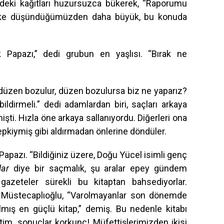
indeki kağıtları huzursuzca bükerek, “Raporumu
like düşündüğümüzden daha büyük, bu konuda
 Papazı,” dedi grubun en yaşlısı. “Bırak ne
a düzen bozulur, düzen bozulursa biz ne yaparız?
ildirmeli.” dedi adamlardan biri, saçları arkaya
işti. Hızla öne arkaya sallanıyordu. Diğerleri ona
 tepkiymiş gibi aldırmadan önlerine döndüler.
Papazı. “Bildiğiniz üzere, Doğu Yücel isimli genç
ar
diye bir saçmalık, şu aralar epey gündem
gazeteler sürekli bu kitaptan bahsediyorlar.
ş Müstecaplıoğlu, “Varolmayanlar son dönemde
mış en güçlü kitap,” demiş. Bu nedenle kitabı
ttim, sonuçlar korkunç! Müfettişlerimizden ikisi