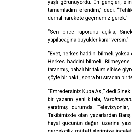
yaşlı görünüyordu. En gençleri, el
tamamladım efendim,” dedi. “Teh
derhal harekete geçmemiz gerek.”
“Sen önce raporunu açıkla, Sinek
yapılacağına büyükler karar versin.”
“Evet, herkes haddini bilmeli, yoks
Herkes haddini bilmeli. Bilmeyene b
taranmış, pahalı bir takım elbise giym
şöyle bir baktı, sonra bu sıradan bir
“Emredersiniz Kupa Ası,” dedi Sinek 
bir yazarın yeni kitabı,
Varolmayanl
yaratmış durumda. Televizyonlar, 
Takibimizde olan yazarlardan Barı
hayal gücünün değeri üzerine yazıl
gerçekçilik müfettişlerimize incele