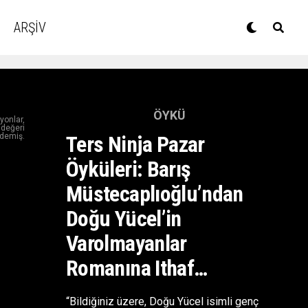
ARŞİV
ÖYKÜ
yonlar,
 değeri
 demiş.
Ters Ninja Pazar
Öyküleri: Barış
Müstecaplıoğlu’ndan
Doğu Yücel’in
Varolmayanlar
Romanına Ithaf…
“Bildiğiniz üzere, Doğu Yücel isimli genç