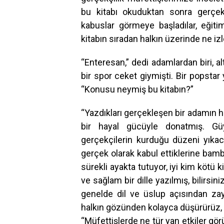
bu kitabı okuduktan sonra gerçekle
kabuslar görmeye başladılar, eğiti
kitabın sıradan halkın üzerinde ne iz
“Enteresan,” dedi adamlardan biri, a
bir spor ceket giymişti. Bir popstar
“Konusu neymiş bu kitabın?”
“Yazdıkları gerçekleşen bir adamın h
bir hayal gücüyle donatmış. Güy
gerçekçilerin kurduğu düzeni yıkacak
gerçek olarak kabul ettiklerine bam
sürekli ayakta tutuyor, iyi kim köt
ve sağlam bir dille yazılmış, bilirsini
genelde dil ve üslup açısından zayı
halkın gözünden kolayca düşürürüz
“Müfettişlerde ne tür yan etkiler görü