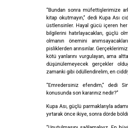
“Bundan sonra müfettişlerimize ar
kitap okutmayın,” dedi Kupa Ası ci
üstlensinler. Hayal gücü içeren he
bilgilerini hatırlayacakları, güçlü
olmanın önemini anımsayacakları
pisliklerden arınsınlar. Gerçeklerimi
kötü yanlarını vurgulayan, ama alt
düşünülemeyecek gerçekler olduğ
zamanki gibi ödüllendirelim, en ciddi
“Emredersiniz efendim,” dedi S
konusunda son kararınız nedir?”
Kupa Ası, güçlü parmaklarıyla adamı
yırtarak önce ikiye, sonra dörde böld
“Unutulmasını sağlamalıyız. En büy