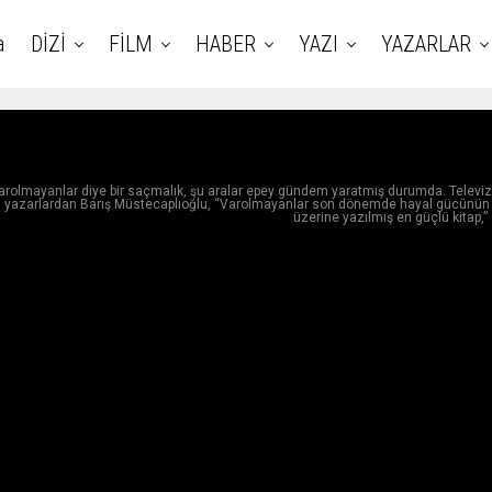
a
DİZİ
FİLM
HABER
YAZI
YAZARLAR
, Varolmayanlar diye bir saçmalık, şu aralar epey gündem yaratmış durumda. Televiz
lan yazarlardan Barış Müstecaplıoğlu, “Varolmayanlar son dönemde hayal gücünün
üzerine yazılmış en güçlü kitap,”