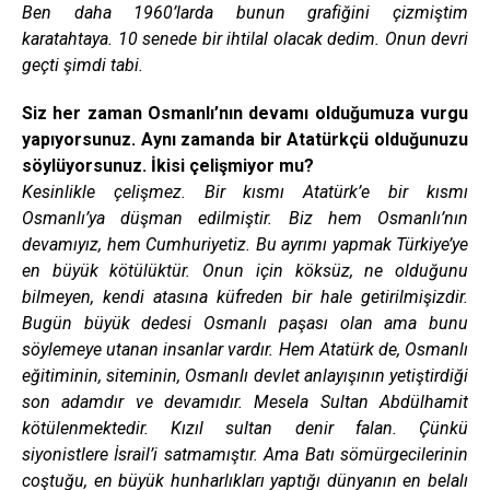
Ben daha 1960’larda bunun grafiğini çizmiştim
karatahtaya. 10 senede bir ihtilal olacak dedim. Onun devri
geçti şimdi tabi.
Siz her zaman Osmanlı’nın devamı olduğumuza vurgu
yapıyorsunuz. Aynı zamanda bir Atatürkçü olduğunuzu
söylüyorsunuz. İkisi çelişmiyor mu?
Kesinlikle çelişmez. Bir kısmı Atatürk’e bir kısmı
Osmanlı’ya düşman edilmiştir. Biz hem Osmanlı’nın
devamıyız, hem Cumhuriyetiz. Bu ayrımı yapmak Türkiye’ye
en büyük kötülüktür. Onun için köksüz, ne olduğunu
bilmeyen, kendi atasına küfreden bir hale getirilmişizdir.
Bugün büyük dedesi Osmanlı paşası olan ama bunu
söylemeye utanan insanlar vardır. Hem Atatürk de, Osmanlı
eğitiminin, siteminin, Osmanlı devlet anlayışının yetiştirdiği
son adamdır ve devamıdır. Mesela Sultan Abdülhamit
kötülenmektedir. Kızıl sultan denir falan. Çünkü
siyonistlere İsrail’i satmamıştır. Ama Batı sömürgecilerinin
coştuğu, en büyük hunharlıkları yaptığı dünyanın en belalı