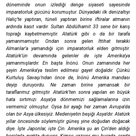
döneminde onun izlediği denge siyaseti sayesinde
imparatorluk gücünü korumuştur. Dünyadaki ilk denizaltıyı
Haliç’te yaptıran, tüneli yaptıran birine iftiralar atmanın
ardında kasıt vardır. Sultan Abdülhamit 33 sene bir karış
toprağı kaybetmemiştir. Atatürk gibi o da bir tarafa
yamanmamıştır. Ondan sonra gelen İttihat terakki
Almanlar’a yamandığı için imparatorluk elden gitmiştir.
Atatürk’ün devamında gelenler de işte Amerika’ya
yamanmışlardır. En başta İnönü. Onun zamanında her
şeyin Amerika’ya teslim edilmesi gayet doğaldır. Çünkü
Kurtuluş Savaşı’ndan önce de, İnönü Amerika mandası
deyip duruyordu. Ne zaman birine yamansak bir
taraflarımız gitmiştir. Atatürk’ten sonra yapılan en büyük
hata sırtımızı Asya’ya dönmemizi sağlamalarına izin
vermemiz olmuştur. Oysa bir ayağı her zaman Avrupa’da
olan bir Asya ülkesiyiz. Medeniyetin beşiği Asya’dır. Atatürk
yıllar öncesinde söylemiştir güneş yine doğudan doğacak
diye. İşte Japonlar, işte Çin. Amerika şu an Çin’den aldığı
borçlarla ayakta duruyor. Kimse yazıyor mu burada, orada