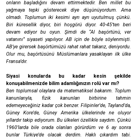
onların başladığını devam ettirmektedir. Ben millet bu
yağmaya tepki gösterecek diye düşünüyordum. Ama
olmadı. Toplumun iki kesimi ayrı ayrı uyutulmuş çünkü.
Biri küresellik diyor, biri hoşgörü diyor. 40-45’ten beri
devam ediyor bu oyun. Şimdi de “Al başörtünü, ver
vatanını” siyaseti yapılıyor. AB için de böyle söylenmişti.
AB’ye girersek başörtümüzü rahat rahat takarız, deniyordu.
Olur mu, başörtüsünü Müslümanlara yasaklayan ilk ülke
Fransa’dır.
Siyasi konularda bu kadar kesin şekilde
konuşabilmenizde bilim adamlığınızın rolü var mı?
Ben toplumsal olaylara da matematiksel bakarım. Toplum
kanunlarıyla, fizik kanunları birbirine tahmin
edemeyeceğiniz kadar çok benzer. Filipinler’de, Tayland’da,
Güney Kore’de, Güney Amerika ülkelerinde ne oluyor
yıllardır takip ediyorum. Bu ülkeleri özellikle saydım. Çünkü
1960’larda bile orada olanları görürdüm ve 6 ay sonra
bunlar Türkiye’de olacak derdim. Haklı çıkardım tabi.