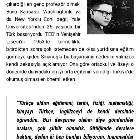
çıkardığı en genç profesör olmak.
Bunu Kansaslı, Washingtonlu ya
da New Yorklu Coni değil, Yale
Üniversitesi’nden 26 yaşında bir
Türk başarıyordu. TED’in Yenişehir
Lisesi’ni 1953’te birincilikle
bitirdikten sonra çok istemeden de olsa yurtdışına eğitim
görmeye giden Sinanoğlu bu başarısının nedenini yalnızca
kendi zekasıyla açıklamıyor. Ona göre ortaokul ve liseyi o
dönemde dünyadaki en iyi orta eğitimin verildiği Türkiye’de
okumuş olması en önemli etken.
“Türkçe aldım eğitimimi, tarihi, fiziği, matematiği,
kimyayı Türkçe; İngilizceyi de kendi dersinde
öğrendim. Bizi devşirme olalım diye gönderdiler
oralara, çok şükür olmadık. Gittiğimde derslere
baktım, dedim ki ben bunları biliyorum. İnanmadılar