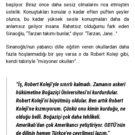
başlıyor. Biraz önce daha sesiz olmalarını rica etmiştim
üstelik. Konuştukları konular o kadar eften püften şeyler
olunca, bu kadar yüksek sesle konuşmaları daha da
anlamsız geliyor insana. Rahatsız olduğumu fark eden
Sinaoğlu, “Tarzan takımı bunlar,” diyor. “Tarzan, Jane…”
Sinanoğlu’nun yabancı dille eğitim veren okullardan daha
fazla hoşlanmadığı bir şey varsa o da Robert Koleji gibi,
kendi tabiriyle “misyoner okulları”…
“İş, Robert Koleji’yle sınırlı kalmadı. Zamanın askeri
hükümetine Boğaziçi Üniversitesi’ni kurdurdular.
Robert Koleji’ni büyütmüş oldular. Ben artık Robert
Koleji’ne kızmıyorum. Çünkü onu kimin kurduğu, ne
olduğu belli. Boğaziçi çok daha tehlikeli.
Amerikalı’dan çok Amerikancı yetiştiriyor. ODTÜ’nün
de dilinin hemen Türkçe’ye çevrilmesi lazım.”