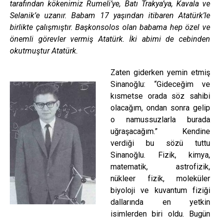
tarafından kökenimiz Rumeli’ye, Batı Trakya’ya, Kavala ve
Selanik’e uzanır. Babam 17 yaşından itibaren Atatürk’le
birlikte çalışmıştır. Başkonsolos olan babama hep özel ve
önemli görevler vermiş Atatürk. İki abimi de cebinden
okutmuştur Atatürk.
Zaten giderken yemin etmiş
Sinanoğlu: “Gideceğim ve
kısmetse orada söz sahibi
olacağım, ondan sonra gelip
o namussuzlarla burada
uğraşacağım.” Kendine
verdiği bu sözü tuttu
Sinanoğlu. Fizik, kimya,
matematik, astrofizik,
nükleer fizik, moleküler
biyoloji ve kuvantum fiziği
dallarında en yetkin
isimlerden biri oldu. Bugün