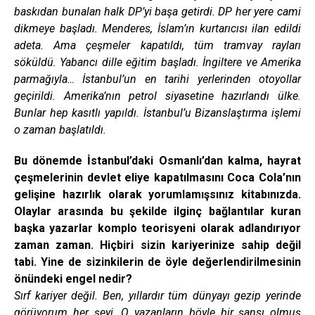
baskıdan bunalan halk DP’yi başa getirdi. DP her yere cami
dikmeye başladı. Menderes, İslam’ın kurtarıcısı ilan edildi
adeta. Ama çeşmeler kapatıldı, tüm tramvay rayları
söküldü. Yabancı dille eğitim başladı. İngiltere ve Amerika
parmağıyla… İstanbul’un en tarihi yerlerinden otoyollar
geçirildi. Amerika’nın petrol siyasetine hazırlandı ülke.
Bunlar hep kasıtlı yapıldı. İstanbul’u Bizanslaştırma işlemi
o zaman başlatıldı.
Bu dönemde İstanbul’daki Osmanlı’dan kalma, hayrat
çeşmelerinin devlet eliye kapatılmasını Coca Cola’nın
gelişine hazırlık olarak yorumlamışsınız kitabınızda.
Olaylar arasında bu şekilde ilginç bağlantılar kuran
başka yazarlar komplo teorisyeni olarak adlandırıyor
zaman zaman. Hiçbiri sizin kariyerinize sahip değil
tabi. Yine de sizinkilerin de öyle değerlendirilmesinin
önündeki engel nedir?
Sırf kariyer değil. Ben, yıllardır tüm dünyayı gezip yerinde
görüyorum her şeyi. O yazanların böyle bir şansı olmuş