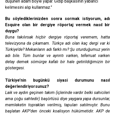
düşünen adam böyle yapar. Gidip başkasının yabancı
kelimesini alıp kullanmaz.”
Bu söylediklerinizden sonra sormak istiyorum, adı
Esquire olan bir dergiye röportaj vermek nasıl bir
duygu?
Buna takılırsak hiçbir dergiye röportaj veremem, hatta
televizyona da çıkamam. Türkçe adı olan kaç dergi var ki
Türkiye’de? Mekanların adı farklı mı? Şu oturduğumuz yerin
adı bile. Tüm bunlar ve ayrıntı varken, teferruat varken
detay demek sömürge kafalı bir hale getirildiğimizin bir
göstergesi.
Türkiye’nin bugünkü siyasi durumunu nasıl
değerlendiriyorsunuz?
Laik ve aydın geçinen takım (içlerinde vardır belki sahicileri
ama çoğu sahtedir) başörtüsü diye yaygara yapa dursunlar,
memleketin toprakları verilmiş, tapuları satılmıştır. Bunu
başlatan AKP’den önceki koalisyon hükümetidir. AKP de