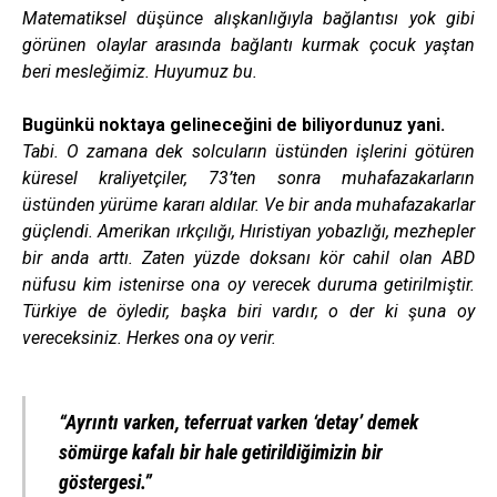
Matematiksel düşünce alışkanlığıyla bağlantısı yok gibi
görünen olaylar arasında bağlantı kurmak çocuk yaştan
beri mesleğimiz. Huyumuz bu.
Bugünkü noktaya gelineceğini de biliyordunuz yani.
Tabi. O zamana dek solcuların üstünden işlerini götüren
küresel kraliyetçiler, 73’ten sonra muhafazakarların
üstünden yürüme kararı aldılar. Ve bir anda muhafazakarlar
güçlendi. Amerikan ırkçılığı, Hıristiyan yobazlığı, mezhepler
bir anda arttı. Zaten yüzde doksanı kör cahil olan ABD
nüfusu kim istenirse ona oy verecek duruma getirilmiştir.
Türkiye de öyledir, başka biri vardır, o der ki şuna oy
vereceksiniz. Herkes ona oy verir.
“Ayrıntı varken, teferruat varken ‘detay’ demek
sömürge kafalı bir hale getirildiğimizin bir
göstergesi.”