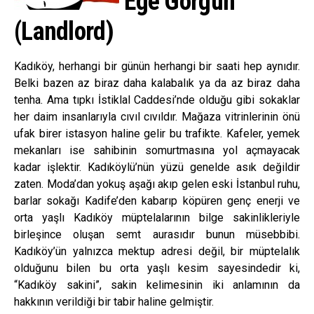
Ege Görgün
(Landlord)
Kadıköy, herhangi bir günün herhangi bir saati hep aynıdır.
Belki bazen az biraz daha kalabalık ya da az biraz daha
tenha. Ama tıpkı İstiklal Caddesi’nde olduğu gibi sokaklar
her daim insanlarıyla cıvıl cıvıldır. Mağaza vitrinlerinin önü
ufak birer istasyon haline gelir bu trafikte. Kafeler, yemek
mekanları ise sahibinin somurtmasına yol açmayacak
kadar işlektir. Kadıköylü’nün yüzü genelde asık değildir
zaten. Moda’dan yokuş aşağı akıp gelen eski İstanbul ruhu,
barlar sokağı Kadife’den kabarıp köpüren genç enerji ve
orta yaşlı Kadıköy müptelalarının bilge sakinlikleriyle
birleşince oluşan semt aurasıdır bunun müsebbibi.
Kadıköy’ün yalnızca mektup adresi değil, bir müptelalık
olduğunu bilen bu orta yaşlı kesim sayesindedir ki,
“Kadıköy sakini”, sakin kelimesinin iki anlamının da
hakkının verildiği bir tabir haline gelmiştir.