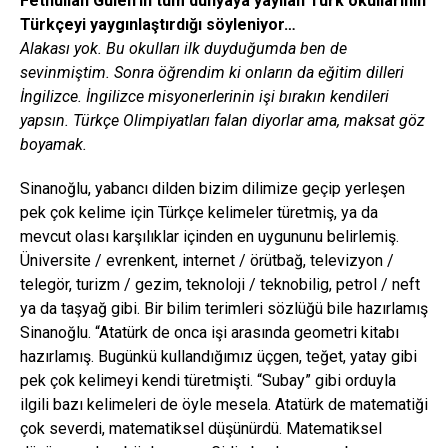
Fethullah Gülen’in tüm dünyaya yayılan Türk okullarının
Türkçeyi yaygınlaştırdığı söyleniyor…
Alakası yok. Bu okulları ilk duyduğumda ben de
sevinmiştim. Sonra öğrendim ki onların da eğitim dilleri
İngilizce. İngilizce misyonerlerinin işi bırakın kendileri
yapsın. Türkçe Olimpiyatları falan diyorlar ama, maksat göz
boyamak.
Sinanoğlu, yabancı dilden bizim dilimize geçip yerleşen
pek çok kelime için Türkçe kelimeler türetmiş, ya da
mevcut olası karşılıklar içinden en uygununu belirlemiş.
Üniversite / evrenkent, internet / örütbağ, televizyon /
telegör, turizm / gezim, teknoloji / teknobilig, petrol / neft
ya da taşyağ gibi. Bir bilim terimleri sözlüğü bile hazırlamış
Sinanoğlu. “Atatürk de onca işi arasında geometri kitabı
hazırlamış. Bugünkü kullandığımız üçgen, teğet, yatay gibi
pek çok kelimeyi kendi türetmişti. “Subay” gibi orduyla
ilgili bazı kelimeleri de öyle mesela. Atatürk de matematiği
çok severdi, matematiksel düşünürdü. Matematiksel