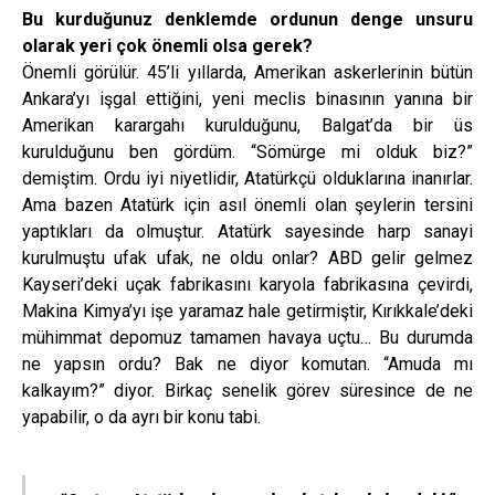
Bu kurduğunuz denklemde ordunun denge unsuru
olarak yeri çok önemli olsa gerek?
Önemli görülür. 45’li yıllarda, Amerikan askerlerinin bütün
Ankara’yı işgal ettiğini, yeni meclis binasının yanına bir
Amerikan karargahı kurulduğunu, Balgat’da bir üs
kurulduğunu ben gördüm. “Sömürge mi olduk biz?”
demiştim. Ordu iyi niyetlidir, Atatürkçü olduklarına inanırlar.
Ama bazen Atatürk için asıl önemli olan şeylerin tersini
yaptıkları da olmuştur. Atatürk sayesinde harp sanayi
kurulmuştu ufak ufak, ne oldu onlar? ABD gelir gelmez
Kayseri’deki uçak fabrikasını karyola fabrikasına çevirdi,
Makina Kimya’yı işe yaramaz hale getirmiştir, Kırıkkale’deki
mühimmat depomuz tamamen havaya uçtu… Bu durumda
ne yapsın ordu? Bak ne diyor komutan. “Amuda mı
kalkayım?” diyor. Birkaç senelik görev süresince de ne
yapabilir, o da ayrı bir konu tabi.