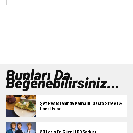
Bunları Da
Beğenebilirsiniz...
Şef Restoranında Kahvaltı: Gasto Street &
Local Food
80’lerin En Güzel 100 Şarkısı