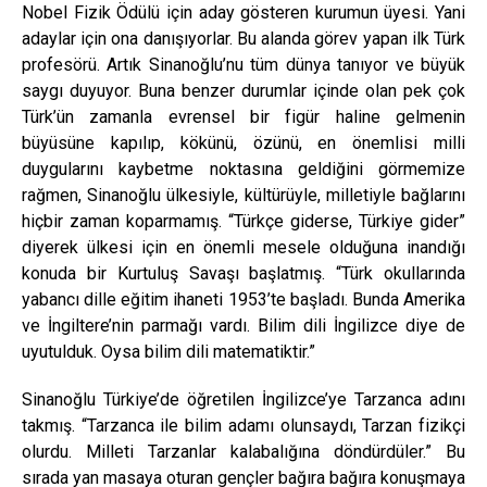
Nobel Fizik Ödülü için aday gösteren kurumun üyesi. Yani
adaylar için ona danışıyorlar. Bu alanda görev yapan ilk Türk
profesörü. Artık Sinanoğlu’nu tüm dünya tanıyor ve büyük
saygı duyuyor. Buna benzer durumlar içinde olan pek çok
Türk’ün zamanla evrensel bir figür haline gelmenin
büyüsüne kapılıp, kökünü, özünü, en önemlisi milli
duygularını kaybetme noktasına geldiğini görmemize
rağmen, Sinanoğlu ülkesiyle, kültürüyle, milletiyle bağlarını
hiçbir zaman koparmamış. “Türkçe giderse, Türkiye gider”
diyerek ülkesi için en önemli mesele olduğuna inandığı
konuda bir Kurtuluş Savaşı başlatmış. “Türk okullarında
yabancı dille eğitim ihaneti 1953’te başladı. Bunda Amerika
ve İngiltere’nin parmağı vardı. Bilim dili İngilizce diye de
uyutulduk. Oysa bilim dili matematiktir.”
Sinanoğlu Türkiye’de öğretilen İngilizce’ye Tarzanca adını
takmış. “Tarzanca ile bilim adamı olunsaydı, Tarzan fizikçi
olurdu. Milleti Tarzanlar kalabalığına döndürdüler.” Bu
sırada yan masaya oturan gençler bağıra bağıra konuşmaya