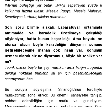
IMF’nin bulaştığı yer batar. IMF’yi sepetleyen yüzde 8
kalkınma hızına ulaşır. Mesela Rusya. Mesela Malezya.
Sepetleyen kurtulur, takılan mahvolur.
Son soru bilimle alakalı. Labaratuvar ortamında
antimadde ve karadelik üretilmeye çalışıldığı
söyleniyor, hatta bunun başarıldığı. Ama boyutu ne
olursa olsun böyle karadeliğin dünyanın sonunu
getirebileceğine inanan çok insan var. Konunun
uzmanı olarak siz ne diyorsunuz, böyle bir tehlike var
mı?
Teorik olarak böyle bir şey mümkün ama fiziğin bugünkü
geldiği noktada bunların şu an için başarılabileceğini
sanmıyorum ben.
Bu soruyla söyleşimiz, Sinanoğlu’nun tercihiyle
mülakatımız sona eriyor. Bu önemli şahsiyetle tanışıp,
sohbet edebildiğim için mutlu ve gururluyum.
Memnuniyetsiz olmam için de sebebim var ama. Ona,