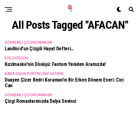
All Posts Tagged "AFACAN"
GÖRKEMLI ÇIZGIROMAN-IM!
Landlord’un Çizgili Hayat Defteri…
EGE GÖRGÜN
Kızılmaske’nin Dönüşü: Fantom Yeniden Aramızda!
BANA ONUN PORTRE-SINI GETIRIN
Duayen Çizer Bedri Koraman’ın Bir Erken Dönem Eseri: Cici
Can
GÖRKEMLI ÇIZGIROMAN-IM!
Çizgi Romanlarımızda Dalya Sevinci