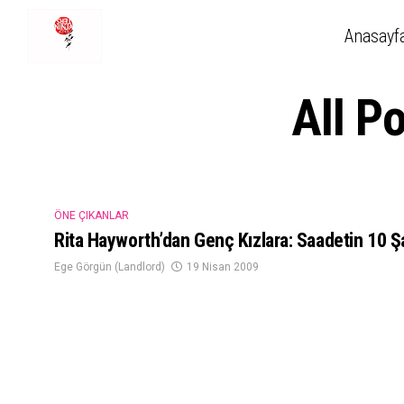
Anasayf
All P
ÖNE ÇIKANLAR
Rita Hayworth’dan Genç Kızlara: Saadetin 10 Şa
Ege Görgün (Landlord)
19 Nisan 2009