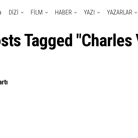
a
DİZİ
FİLM
HABER
YAZI
YAZARLAR
osts Tagged "Charles 
rtı