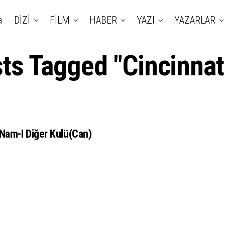
a
DİZİ
FİLM
HABER
YAZI
YAZARLAR
sts Tagged "Cincinnat
Nam-I Diğer Kulü(can)