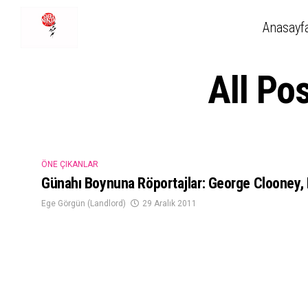
Anasayf
All Po
ÖNE ÇIKANLAR
Günahı Boynuna Röportajlar: George Clooney, 
Ege Görgün (Landlord)
29 Aralık 2011