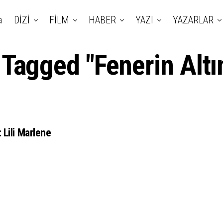
a
DİZİ
FİLM
HABER
YAZI
YAZARLAR
 Tagged "Fenerin Altı
 Lili Marlene