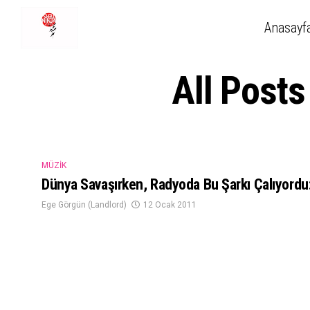
Anasayf
All Posts
MÜZIK
Dünya Savaşırken, Radyoda Bu Şarkı Çalıyordu:
Ege Görgün (Landlord)
12 Ocak 2011