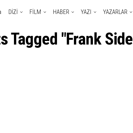
a
DİZİ
FİLM
HABER
YAZI
YAZARLAR
ts Tagged "Frank Sid