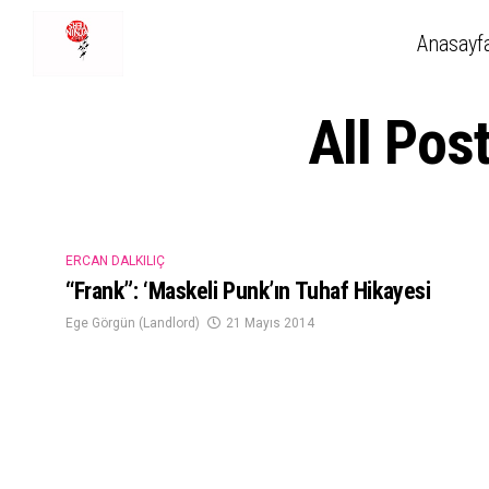
Anasayf
All Pos
ERCAN DALKILIÇ
“Frank”: ‘Maskeli Punk’ın Tuhaf Hikayesi
Ege Görgün (Landlord)
21 Mayıs 2014