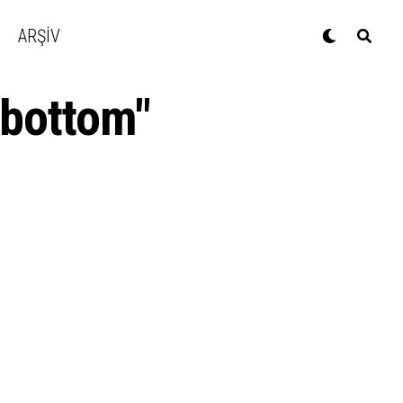
ARŞİV
ebottom"