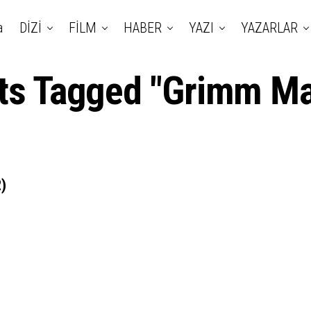
a
DİZİ
FİLM
HABER
YAZI
YAZARLAR
sts Tagged "Grimm Mas
)