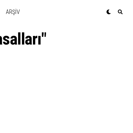
ARŞİV
alları"