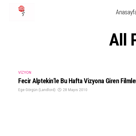
Anasayf
All 
VIZYON
Fecir Alptekin’le Bu Hafta Vizyona Giren Filml
Ege Görgün (Landlord)
28 Mayıs 2010