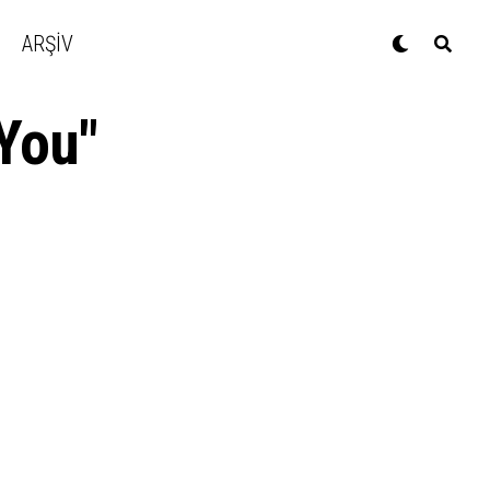
ARŞİV
 You"