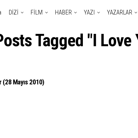
a
DİZİ
FİLM
HABER
YAZI
YAZARLAR
Posts Tagged "I Love
er (28 Mayıs 2010)