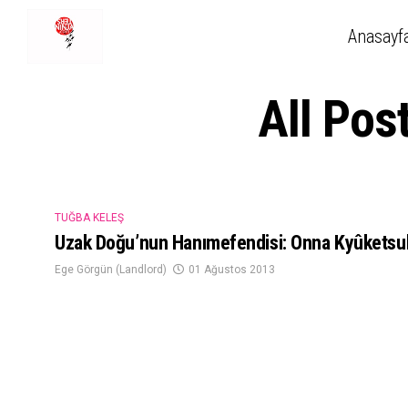
Anasayf
All Po
TUĞBA KELEŞ
Uzak Doğu’nun Hanımefendisi: Onna Kyûketsuk
Ege Görgün (Landlord)
01 Ağustos 2013