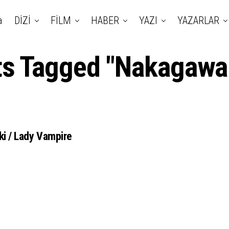
a
DİZİ
FİLM
HABER
YAZI
YAZARLAR
sts Tagged "Nakagawa
i / Lady Vampire