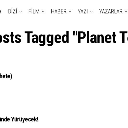
a
DİZİ
FİLM
HABER
YAZI
YAZARLAR
osts Tagged "Planet T
chete)
ünde Yürüyecek!