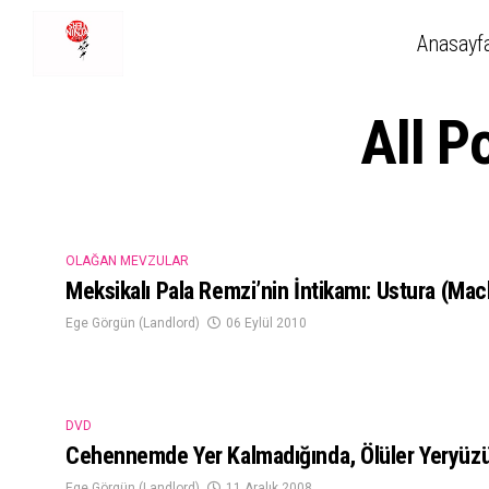
Anasayf
All P
OLAĞAN MEVZULAR
Meksikalı Pala Remzi’nin İntikamı: Ustura (Ma
Ege Görgün (Landlord)
06 Eylül 2010
DVD
Cehennemde Yer Kalmadığında, Ölüler Yeryüz
Ege Görgün (Landlord)
11 Aralık 2008