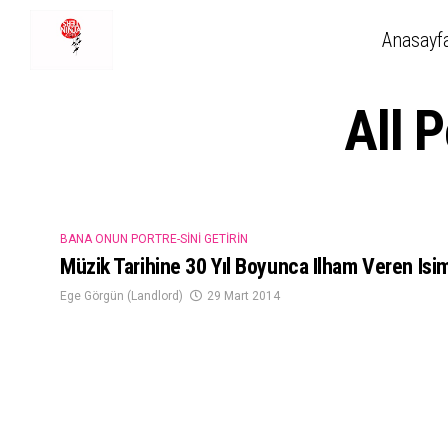
Anasayf
All 
BANA ONUN PORTRE-SINI GETIRIN
Müzik Tarihine 30 Yıl Boyunca Ilham Veren Isi
Ege Görgün (Landlord)
29 Mart 2014