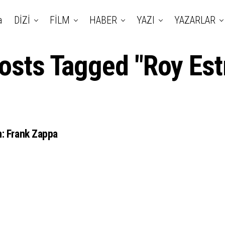
a
DİZİ
FİLM
HABER
YAZI
YAZARLAR
Posts Tagged "Roy Est
m: Frank Zappa