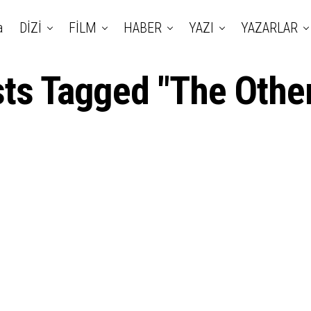
a
DİZİ
FİLM
HABER
YAZI
YAZARLAR
sts Tagged "The Othe