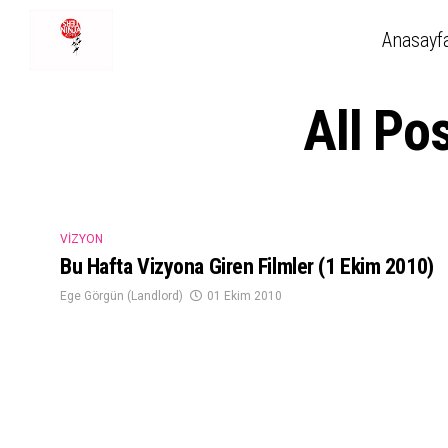
Anasayf
All Po
VIZYON
Bu Hafta Vizyona Giren Filmler (1 Ekim 2010)
Ege Görgün (Landlord)
01 Ekim 2010