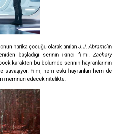
zyonun harika çocuğu olarak anılan
J.J. Abrams
’ın
niden başladığı serinin ikinci filmi.
Zachary
Spock karakteri bu bölümde serinin hayranlarının
e savaşıyor. Film, hem eski hayranları hem de
arı memnun edecek nitelikte.