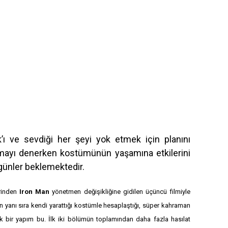
k’ı ve sevdiği her şeyi yok etmek için planını
ymayı denerken kostümünün yaşamına etkilerini
günler beklemektedir.
erinden
Iron Man
yönetmen değişikliğine gidilen üçüncü filmiyle
tin yanı sıra kendi yarattığı kostümle hesaplaştığı, süper kahraman
ük bir yapım bu. İlk iki bölümün toplamından daha fazla hasılat