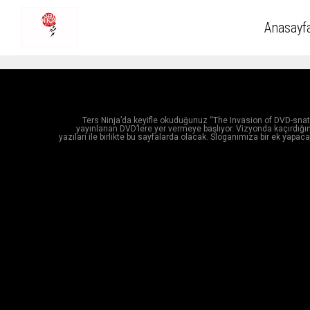
Anasayf
Ters Ninja’da keyifle okuduğunuz “The Invasion of DVD-snat
yayınlanan DVD’lere yer vermeye başlıyor. Vizyonda kaçırdığını
yazıları ile birlikte bu sayfalarda olacak. Sloganımıza bir ek yap