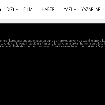
a
DİZİ
FİLM
HABER
YAZI
YAZARLAR
chers” kategorisi bugünden itibaren daha da hareketleniyor ve düzenli olarak ül
z ya da sahip olmak istediğiniz filmler raflarda yerini aldıktan hemen sonra kısa 
acak olursak: Evde de sinemasız kalmayın. Çünkü sinema hayatı her mekânda “eşsiz”