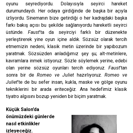
oyunu seyrediyordu. Dolayısıyla seyirci hareket
durumundaydı. Her odaya girdiğinde de başka bir açıyla
izliyordu. Sinemanın bize getirdiği o her kadrajdaki başka
farkı bakış açısı bu şekilde sağlanıyordu hareketli seyirci
üstünde.
Faust
’ta da seyirciyi farklı bir düzenekte
yerleştirerek yine oyun içine aldık. Sözsüz olarak tercih
etmemizin nedeni, klasik metin üzerinde bir yapıbozum
yaratmak. Sözsüzden anladığımız şey şu; alt-metinlere,
kavramlara inmek istiyoruz. Sözle söylemek yerine, edebi
olan yerine sözsüz oyunları tercih ediyoruz.
Faust
’tan
sonra bir de
Romeo ve Juliet
hazırlıyoruz.
Romeo ve
Juliet
’te de bu sefer insan, kukla, maske ve gölge oyunu
tekniklerini bir arada eriteceğiz. Ana hedefimiz klasik
tiyatro algısını bozup yeniden bir biçim yaratmak.
Küçük Salon’da
önümüzdeki günlerde
nasıl etkinlikler
izleyeceğiz.