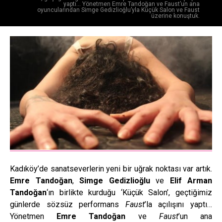
yaptı… Yönetmen Emre Tandoğan ve Faust’un ana
oyuncularından Simge Gedizlioğlu’yla Küçük Salon ve Faust
üzerine konuştuk.
Kadıköy’de sanatseverlerin yeni bir uğrak noktası var artık.
Emre Tandoğan
,
Simge Gedizlioğlu
ve
Elif Arman
Tandoğan
‘ın
birlikte kurduğu ‘Küçük Salon’, geçtiğimiz
günlerde sözsüz performans
Faust
’la açılışını yaptı…
Yönetmen
Emre Tandoğan
ve
Faust
’un ana