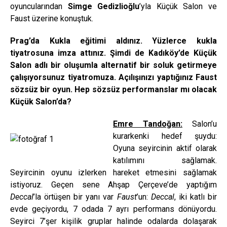
oyuncularından
Simge Gedizlioğlu
’yla Küçük Salon ve
Faust üzerine konuştuk.
Prag’da Kukla eğitimi aldınız. Yüzlerce kukla
tiyatrosuna imza attınız. Şimdi de Kadıköy’de Küçük
Salon adlı bir oluşumla alternatif bir soluk getirmeye
çalışıyorsunuz tiyatromuza. Açılışınızı yaptığınız Faust
sözsüz bir oyun. Hep sözsüz performanslar mı olacak
Küçük Salon’da?
Emre Tandoğan:
Salon’u
kurarkenki hedef şuydu:
Oyuna seyircinin aktif olarak
katılımını sağlamak.
Seyircinin oyunu izlerken hareket etmesini sağlamak
istiyoruz. Geçen sene Ahşap Çerçeve’de yaptığım
Deccal
’la örtüşen bir yanı var
Faust
’un:
Deccal
, iki katlı bir
evde geçiyordu, 7 odada 7 ayrı performans dönüyordu.
Seyirci 7’şer kişilik gruplar halinde odalarda dolaşarak