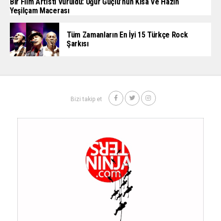
Bir Film Artisti Vuruldu: Uğur Güçlü’nün Kısa Ve Hazin
Yeşilçam Macerası
Tüm Zamanların En İyi 15 Türkçe Rock
Şarkısı
Bizi takip et