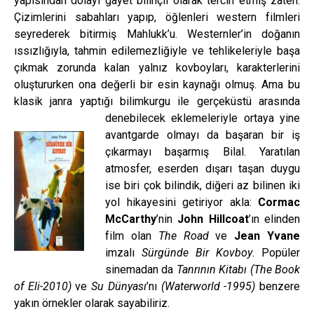
yapısından dolayı gayet bilinçli olarak tercih etmiş zaten.
Çizimlerini sabahları yapıp, öğlenleri western filmleri
seyrederek bitirmiş Mahlukk’u. Westernler’in doğanın
ıssızlığıyla, tahmin edilemezliğiyle ve tehlikeleriyle başa
çıkmak zorunda kalan yalnız kovboyları, karakterlerini
oluştururken ona değerli bir esin kaynağı olmuş. Ama bu
klasik janra yaptığı bilimkurgu ile gerçeküstü arasında
denebilecek eklemeleriyle ortaya yine
avantgarde olmayı da başaran bir iş
çıkarmayı başarmış Bilal. Yaratılan
atmosfer, eserden dışarı taşan duygu
ise biri çok bilindik, diğeri az bilinen iki
yol hikayesini getiriyor akla:
Cormac
McCarthy
’nin
John Hillcoat
’ın elinden
film olan
The Road
ve
Jean Yvane
imzalı
Sürgünde Bir Kovboy
. Popüler
sinemadan da
Tanrının Kitabı (The Book
of Eli-2010)
ve
Su Dünyası
’nı
(Waterworld -1995)
benzere
yakın örnekler olarak sayabiliriz.