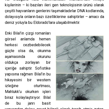
kişilerinin – ki bazıları ileri gen teknolojisinin ürünü olarak
çeşitli hayvanların genlerini taşımaktadırlar DNA kodlarında,
dolayısıyla onların bazı özelliklerine sahiptirler – amacı da
deniz yoluyla bu Eldorado’lara ulaşabilmektir.
Enki Bilal’in çizgi romanları
görsel anlamda hemen
herkesi cezbedebilecek
güçte olsa da, okunma
aşamasında okurunu
oldukça zorlayan bir
içeriğe sahiptir. Sofistike
yapısına rağmen Bilal’in bu
hikayesini bir western
izleğine oturtması,
Mahlukk’u okurken işleri
biraz kolaylaştırıyor. Bilal
de bu janrı basit