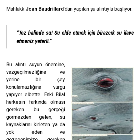
Mahlukk
Jean Baudrillard
’dan yapılan şu alıntıyla başlıyor:
“Toz halinde su! Su elde etmek için birazcık su ilave
etmeniz yeterli.”
Bu alıntı suyun önemine,
vazgeçilmezliğine ve
yerine bir şey
konulamazlığına vurgu
yapıyor elbette. Enki Bilal
herkesin farkında olması
gereken bu gerçeği
görmezden gelen, su
kaynaklarını kirleten ya da
yok eden ve
gezegenimize gereken