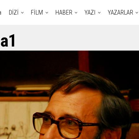
a
DİZİ
FİLM
HABER
YAZI
YAZARLAR
la1