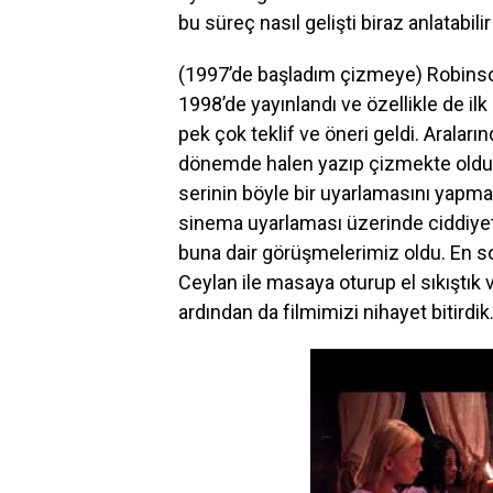
bu süreç nasıl gelişti biraz anlatabili
(1997’de başladım çizmeye) Robinson
1998’de yayınlandı ve özellikle de i
pek çok teklif ve öneri geldi. Araları
dönemde halen yazıp çizmekte olduğu
serinin böyle bir uyarlamasını yapm
sinema uyarlaması üzerinde ciddiye
buna dair görüşmelerimiz oldu. En s
Ceylan ile masaya oturup el sıkıştık ve
ardından da filmimizi nihayet bitirdik