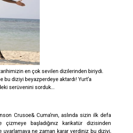
rihimizin en çok sevilen dizilerinden biriydi.
de bu diziyi beyazperdeye aktardı! Yurt’a
eki serüvenini sorduk…
inson Crusoe& Cuma’nın, aslında sizin ilk defa
 çizmeye başladığınız karikatür dizisinden
me uyarlamaya ne zaman karar verdiniz bu diziyi,