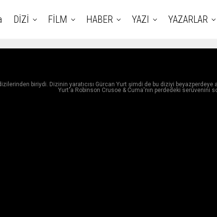
a
DİZİ
FİLM
HABER
YAZI
YAZARLAR
ilerinden biriydi. Dizinin yaratıcısı Gürcan Yurt şimdi de bu diziyi beyazperdeye a
Yurt'a Robinson Crusoe & Cuma'nın perdedeki serüvenini so