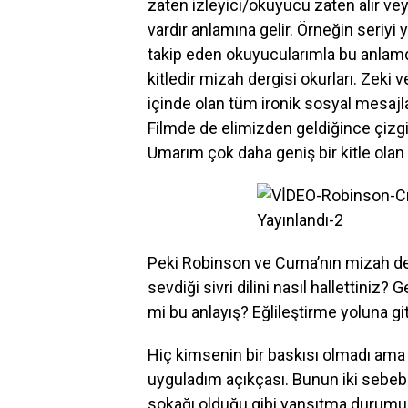
zaten izleyici/okuyucu zaten alır ve
vardır anlamına gelir. Örneğin seriyi 
takip eden okuyucularımla bu anlamda
kitledir mizah dergisi okurları. Zeki
içinde olan tüm ironik sosyal mesajları
Filmde de elimizden geldiğince çizg
Umarım çok daha geniş bir kitle olan s
Peki Robinson ve Cuma’nın mizah derg
sevdiği sivri dilini nasıl hallettiniz?
mi bu anlayış? Eğlileştirme yoluna gi
Hiç kimsenin bir baskısı olmadı ama
uyguladım açıkçası. Bunun iki sebebi v
sokağı olduğu gibi yansıtma durumum