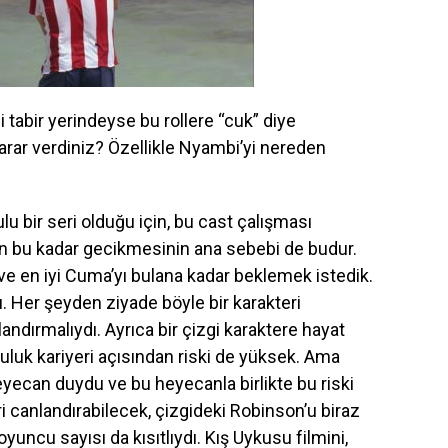
tabir yerindeyse bu rollere “cuk” diye
karar verdiniz? Özellikle Nyambi’yi nereden
ulu bir seri olduğu için, bu cast çalışması
lmin bu kadar gecikmesinin ana sebebi de budur.
 ve en iyi Cuma’yı bulana kadar beklemek istedik.
u. Her şeyden ziyade böyle bir karakteri
dırmalıydı. Ayrıca bir çizgi karaktere hayat
uluk kariyeri açısından riski de yüksek. Ama
eyecan duydu ve bu heyecanla birlikte bu riski
ri canlandırabilecek, çizgideki Robinson’u biraz
oyuncu sayısı da kısıtlıydı. Kış Uykusu filmini,