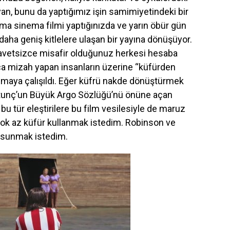
an, bunu da yaptığımız işin samimiyetindeki bir
 Ama sinema filmi yaptığınızda ve yarın öbür gün
daha geniş kitlelere ulaşan bir yayına dönüşüyor.
davetsizce misafir olduğunuz herkesi hesaba
arca mizah yapan insanların üzerine “küfürden
ılmaya çalışıldı. Eğer küfrü nakde dönüştürmek
ktunç’un Büyük Argo Sözlüğü’nü önüne açan
u tür eleştirilere bu film vesilesiyle de maruz
çok az küfür kullanmak istedim. Robinson ve
e sunmak istedim.