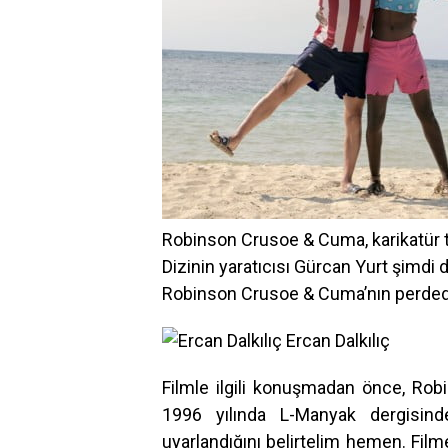
Robinson Crusoe & Cuma, karikatür ta
Dizinin yaratıcısı Gürcan Yurt şimdi 
Robinson Crusoe & Cuma’nın perded
E
rca
n Dalkılıç
Filmle ilgili konuşmadan önce, Rob
1996 yılında L-Manyak dergisinde
uyarlandığını belirtelim hemen. Fil