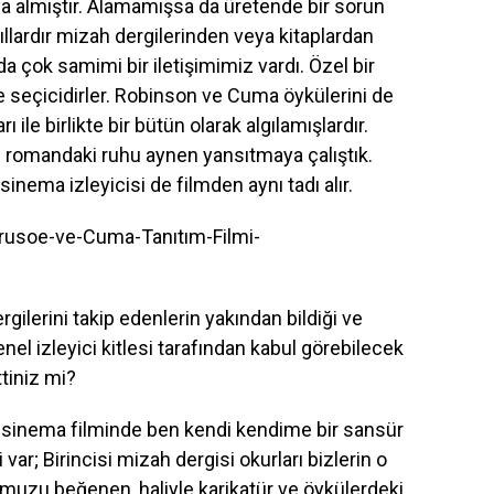
ya almıştır. Alamamışsa da üretende bir sorun
yıllardır mizah dergilerinden veya kitaplardan
 çok samimi bir iletişimimiz vardı. Özel bir
 ve seçicidirler. Robinson ve Cuma öykülerini de
 ile birlikte bir bütün olarak algılamışlardır.
i romandaki ruhu aynen yansıtmaya çalıştık.
inema izleyicisi de filmden aynı tadı alır.
ilerini takip edenlerin yakından bildiği ve
 Genel izleyici kitlesi tarafından kabul görebilecek
ttiniz mi?
 sinema filminde ben kendi kendime bir sansür
ar; Birincisi mizah dergisi okurları bizlerin o
uzu beğenen, haliyle karikatür ve öykülerdeki