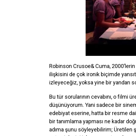
Robinson Crusoe& Cuma, 2000’lerin b
ilişkisini de çok ironik biçimde yansı
izleyeceğiz, yoksa yine bir yandan s
Bu tür sorularının cevabını, o filmi ü
düşünüyorum. Yani sadece bir sinema 
edebiyat eserine, hatta bir resme dair
bir tanımlama yapması ne kadar doğ
adıma şunu söyleyebilirim; Üretilen 