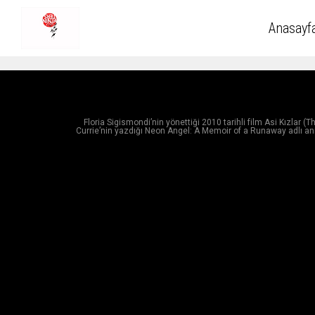
Anasayf
Floria Sigismondi’nin yönettiği 2010 tarihli film Asi Kızla
Currie’nin yazdığı Neon Angel: A Memoir of a Runaway adlı anı k