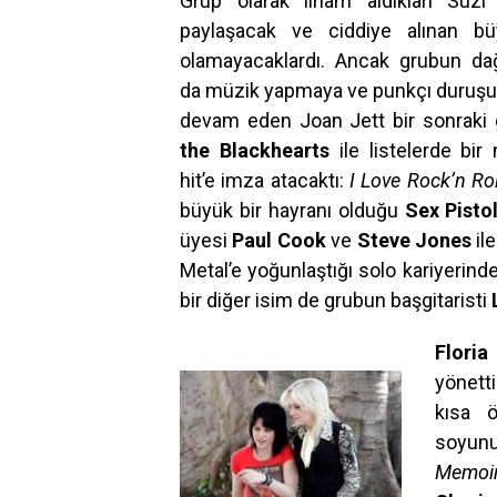
Grup olarak ilham aldıkları Suzi 
paylaşacak ve ciddiye alınan büy
olamayacaklardı. Ancak grubun dağ
da müzik yapmaya ve punkçı duruşuna
devam eden Joan Jett bir sonraki
the Blackhearts
ile listelerde bir
hit’e imza atacaktı:
I Love Rock’n Rol
büyük bir hayranı olduğu
Sex Pisto
üyesi
Paul Cook
ve
Steve Jones
il
Metal’e yoğunlaştığı solo kariyerind
bir diğer isim de grubun başgitaristi
Flori
yönetti
kısa 
soyunuy
Memoi