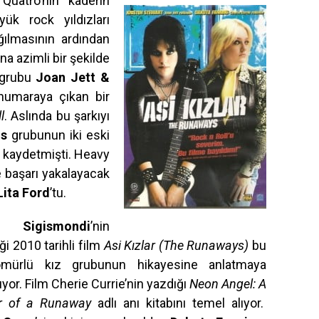
Quatro’nın kaderin
ük rock yıldızları
ılmasının ardından
 azimli bir şekilde
 grubu
Joan Jett &
 numaraya çıkan bir
l
. Aslında bu şarkıyı
ls
grubunun iki eski
e kaydetmişti. Heavy
e başarı yakalayacak
Lita Ford
’tu.
a Sigismondi
’nin
ği 2010 tarihli film
Asi Kızlar (The Runaways)
bu
ömürlü kız grubunun hikayesine anlatmaya
or. Film Cherie Currie’nin yazdığı
Neon Angel: A
r of a Runaway
adlı anı kitabını temel alıyor.