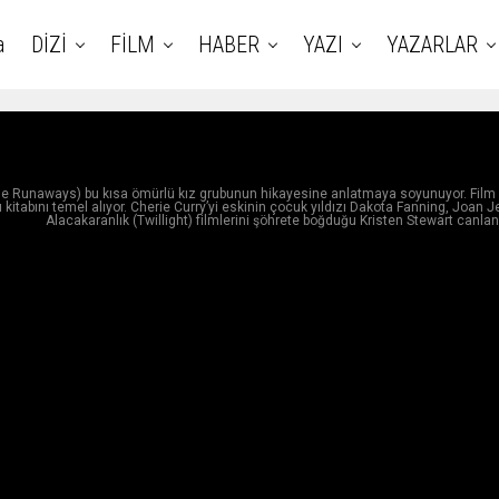
a
DİZİ
FİLM
HABER
YAZI
YAZARLAR
r (The Runaways) bu kısa ömürlü kız grubunun hikayesine anlatmaya soyunuyor. Film
itabını temel alıyor. Cherie Curry’yi eskinin çocuk yıldızı Dakota Fanning, Joan Jet
Alacakaranlık (Twillight) filmlerini şöhrete boğduğu Kristen Stewart canland