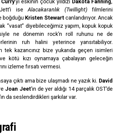
 Curry
’yi eskinin çocuk yıldızı
Dakota Fanning
,
Jett’i ise
Alacakaranlık (Twillight)
filmlerini
e boğduğu
Kristen Stewart
canlandırıyor. Ancak
ak “vasat” diyebileceğimiz yapım, kopuk kopuk
siyle ne dönemin rock’n roll ruhunu ne de
erlerinin ruh halini yeterince yansıtabiliyor.
n tek kazancınız bize yukarıda geçen isimleri
ve kötü kızı oynamaya çabalayan geleceğin
arını izleme fırsatı vermesi.
asaya çıktı ama bize ulaşmadı ne yazık ki.
David
ve
Joan Jeet
’in de yer aldığı 14 parçalık OST’de
’ın da seslendirdikleri şarkılar var.
rafi