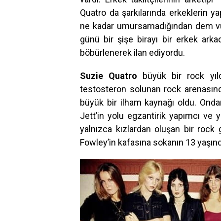
Quatro da şarkılarında erkeklerin yap
ne kadar umursamadığından dem vur
günü bir şişe birayı bir erkek arka
böbürlenerek ilan ediyordu.
Suzie Quatro
büyük bir rock yıl
testosteron solunan rock arenasın
büyük bir ilham kaynağı oldu. Ondan
Jett’in yolu egzantirik yapımcı ve 
yalnızca kızlardan oluşan bir rock g
Fowley’in kafasına sokanın 13 yaşınd