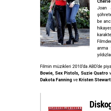
Cherie
Joan 
şöhret
be anc
hikaye
karakt
Filmde
anma 
yıldızl
Filmin müzikleri 2010’da ABD’de piy
Bowie, Sex Pistols, Suzie Quatro
Dakota Fanning
ve
Kristen Stewart
Diskog