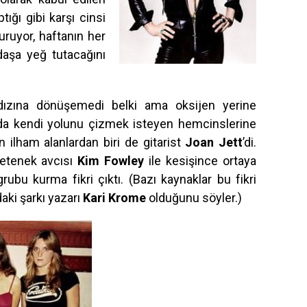
tığı gibi karşı cinsi
uyor, haftanın her
daşa yeğ tutacağını
dızına dönüşemedi belki ama oksijen yerine
da kendi yolunu çizmek isteyen hemcinslerine
 ilham alanlardan biri de gitarist
Joan Jett
’di.
yetenek avcısı
Kim Fowley
ile kesişince ortaya
rubu kurma fikri çıktı. (Bazı kaynaklar bu fikri
aki şarkı yazarı
Kari Krome
olduğunu söyler.)