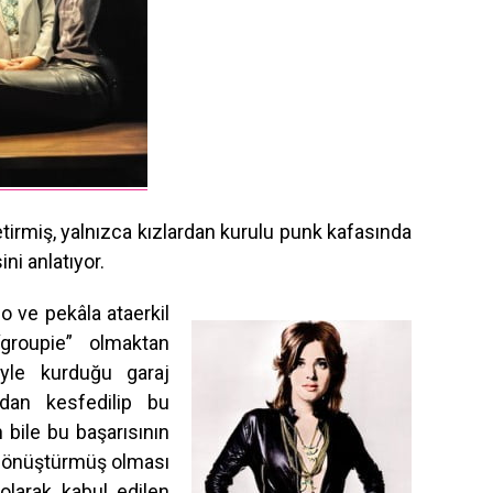
tirmiş, yalnızca kızlardan kurulu punk kafasında
ini anlatıyor.
o ve pekâla ataerkil
“groupie” olmaktan
iyle kurduğu garaj
ndan kesfedilip bu
n bile bu başarısının
 dönüştürmüş olması
* olarak kabul edilen