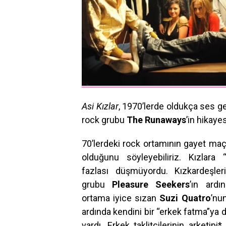
Asi Kızlar
, 1970’lerde oldukça ses ge
rock grubu
The Runaways
’in hikayes
70’lerdeki rock ortamının gayet maç
olduğunu söyleyebiliriz. Kızlara 
fazlası düşmüyordu. Kızkardeşler
grubu
Pleasure Seekers
’ın ardı
ortama iyice sızan
Suzi Quatro
’nu
ardında kendini bir “erkek fatma”ya
vardı. Erkek taklitçilerinin arketipi