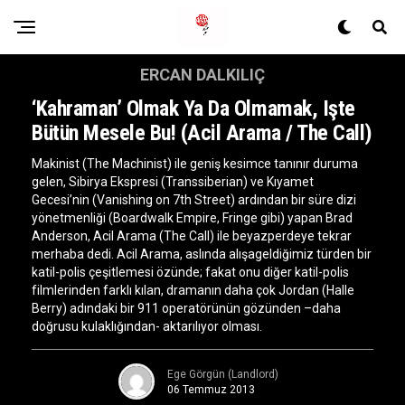
ERCAN DALKILIÇ
‘Kahraman’ Olmak Ya Da Olmamak, Işte
Bütün Mesele Bu! (Acil Arama / The Call)
Makinist (The Machinist) ile geniş kesimce tanınır duruma
gelen, Sibirya Ekspresi (Transsiberian) ve Kıyamet
Gecesi’nin (Vanishing on 7th Street) ardından bir süre dizi
yönetmenliği (Boardwalk Empire, Fringe gibi) yapan Brad
Anderson, Acil Arama (The Call) ile beyazperdeye tekrar
merhaba dedi. Acil Arama, aslında alışageldiğimiz türden bir
katil-polis çeşitlemesi özünde; fakat onu diğer katil-polis
filmlerinden farklı kılan, dramanın daha çok Jordan (Halle
Berry) adındaki bir 911 operatörünün gözünden –daha
doğrusu kulaklığından- aktarılıyor olması.
Ege Görgün (Landlord)
06 Temmuz 2013