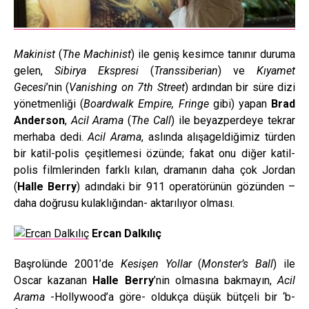
Makinist
(
The Machinist
) ile geniş kesimce tanınır duruma
gelen,
Sibirya Ekspresi
(
Transsiberian
) ve
Kıyamet
Gecesi
’nin (
Vanishing on 7th Street
) ardından bir süre dizi
yönetmenliği (
Boardwalk Empire, Fringe
gibi) yapan
Brad
Anderson
,
Acil Arama
(
The Call
) ile beyazperdeye tekrar
merhaba dedi.
Acil Arama
, aslında alışageldiğimiz türden
bir katil-polis çeşitlemesi özünde; fakat onu diğer katil-
polis filmlerinden farklı kılan, dramanın daha çok Jordan
(
Halle Berry
) adındaki bir 911 operatörünün gözünden –
daha doğrusu kulaklığından- aktarılıyor olması.
Ercan Dalkılıç
Başrolünde 2001’de
Kesişen Yollar
(
Monster’s Ball
) ile
Oscar kazanan
Halle Berry
’nin olmasına bakmayın,
Acil
Arama
-Hollywood’a göre- oldukça düşük bütçeli bir ‘b-