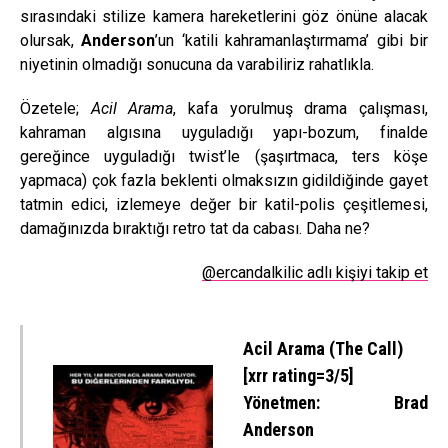
sırasındaki stilize kamera hareketlerini göz önüne alacak
olursak,
Anderson
’un ‘katili kahramanlaştırmama’ gibi bir
niyetinin olmadığı sonucuna da varabiliriz rahatlıkla.
Özetele;
Acil Arama
, kafa yorulmuş drama çalışması,
kahraman algısına uyguladığı yapı-bozum, finalde
gereğince uyguladığı twist’le (şaşırtmaca, ters köşe
yapmaca) çok fazla beklenti olmaksızın gidildiğinde gayet
tatmin edici, izlemeye değer bir katil-polis çeşitlemesi,
damağınızda bıraktığı retro tat da cabası. Daha ne?
@ercandalkilic adlı kişiyi takip et
Acil Arama (The Call)
[xrr rating=3/5]
Yönetmen: Brad
Anderson