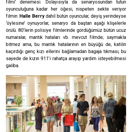
filmi’ denemesi. Dolayısıyla da senaryosundan tutun
oyunculuğuna kadar her öğesi, nispeten sekte veriyor
filmin:
Halle Berry
dahil bütün oyuncular, deyiş yerindeyse
‘öylesine’ oynuyorlar, senaryo da baştan aşağı klişelerle
örülü. 80’lerin polisiye filmlerinde gördüğümüz bütün ucuz
numaralar, mantık hataları vb. mevcut filmde; saymakla
bitmez ama, bu mantık hatalarının en büyüğü de, katilin
kaçırdığı genç kızı ellerini bağlamadan bagaja tıkması, bu
sayede de kızın 911’i rahatça arayıp yardım isteyebilmesi
galiba.