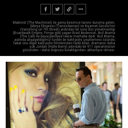
Makinist (The Machinist) ile geniş kesimce tanınır duruma gelen,
Sibirya Ekspresi (Transsiberian) ve Kıyamet Gecesi’nin
(Vanishing on 7th Street) ardından bir süre dizi yönetmenliği
(Boardwalk Empire, Fringe gibi) yapan Brad Anderson, Acil Arama
(The Call) ile beyazperdeye tekrar merhaba dedi. Acil Arama,
aslında alışageldiğimiz türden bir katil-polis çeşitlemesi özünde;
fakat onu diğer katil-polis filmlerinden farklı kılan, dramanın daha
çok Jordan (Halle Berry) adındaki bir 911 operatörünün
gözünden –daha doğrusu kulaklığından- aktarılıyor olması.