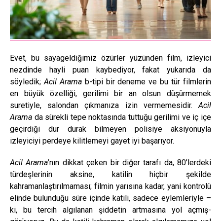
Evet, bu sayageldiğimiz özürler yüzünden film, izleyici
nezdinde hayli puan kaybediyor, fakat yukarıda da
söyledik;
Acil Arama
b-tipi bir deneme ve bu tür filmlerin
en büyük özelliği, gerilimi bir an olsun düşürmemek
suretiyle, salondan çıkmanıza izin vermemesidir.
Acil
Arama
da sürekli tepe noktasında tuttuğu gerilimi ve iç içe
geçirdiği dur durak bilmeyen polisiye aksiyonuyla
izleyiciyi perdeye kilitlemeyi gayet iyi başarıyor.
Acil Arama
’nın dikkat çeken bir diğer tarafı da, 80’lerdeki
türdeşlerinin aksine, katilin hiçbir şekilde
kahramanlaştırılmaması; filmin yarısına kadar, yani kontrolü
elinde bulunduğu süre içinde katili, sadece eylemleriyle –
ki, bu tercih algılanan şiddetin artmasına yol açmış-