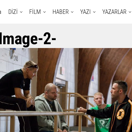
a
DİZİ
FİLM
HABER
YAZI
YAZARLAR
Image-2-