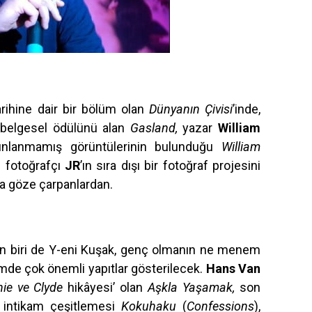
arihine dair bir bölüm olan
Dünyanın Çivisi
’inde,
i belgesel ödülünü alan
Gasland,
yazar
William
ınlanmamış görüntülerinin bulunduğu
William
lı fotoğrafçı
JR
’ın sıra dışı bir fotoğraf projesini
ta göze çarpanlardan.
n biri de Y-eni Kuşak, genç olmanın ne menem
mde çok önemli yapıtlar gösterilecek.
Hans Van
ie ve Clyde
hikâyesi’ olan
Aşkla Yaşamak,
son
n intikam çeşitlemesi
Kokuhaku
(
Confessions
)
,