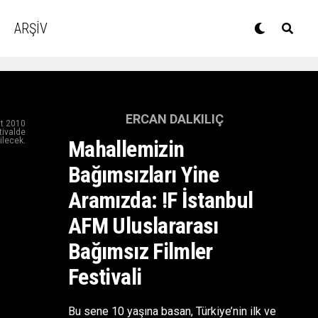
ARŞİV
ERCAN DALKILIÇ
at 2010
tivalde
ilecek.
Mahallemizin
Bağımsızları Yine
Aramızda: !f İstanbul
AFM Uluslararası
Bağımsız Filmler
Festivali
Bu sene 10 yaşına basan, Türkiye’nin ilk ve