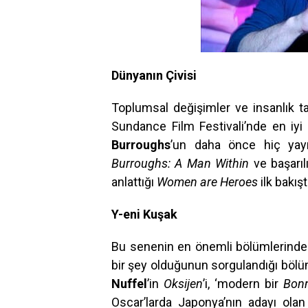
Dünyanın Çivisi
Toplumsal değişimler ve insanlık t
Sundance Film Festivali’nde en iy
Burroughs
’un daha önce hiç yay
Burroughs: A Man Within
ve
başarı
anlattığı
Women are Heroes
ilk bakış
Y-eni Kuşak
Bu senenin en önemli bölümlerinde
bir şey olduğunun sorgulandığı bölü
Nuffel
’in
Oksijen
’i, ‘modern bir
Bonn
Oscar’larda Japonya’nın adayı ola