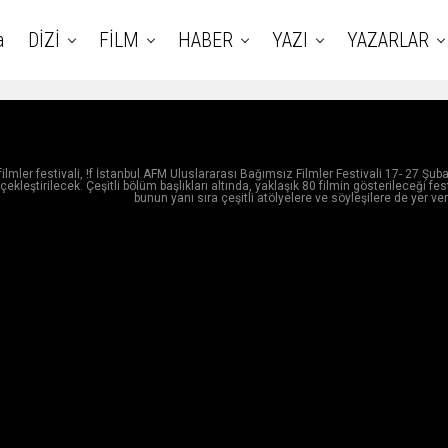
a
DİZİ
FİLM
HABER
YAZI
YAZARLAR
ilmler festivali, !f İstanbul AFM Uluslararası Bağımsız Filmler Festivali 17- 27 Şub
çekleştirilecek. Çeşitli bölüm başlıkları altında, yaklaşık 80 filmin gösterileceği fes
bunun yanı sıra çeşitli atölyelere ve söyleşilere de yer ver