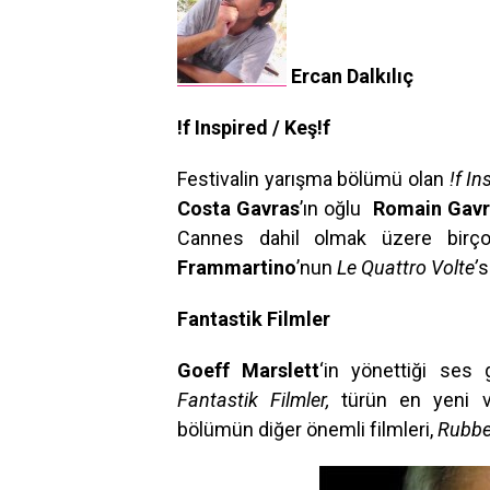
Ercan Dalkılıç
!f Inspired / Keş!f
Festivalin yarışma bölümü olan
!f In
Costa Gavras
’ın oğlu
Romain Gavr
Cannes dahil olmak üzere birç
Frammartino
’nun
Le Quattro Volte’
s
Fantastik Filmler
Goeff Marslett
‘in yönettiği se
Fantastik Filmler,
türün en yeni ve
bölümün diğer önemli filmleri,
Rubbe