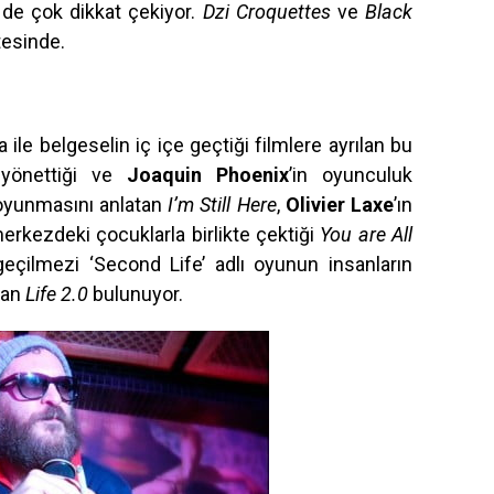
8
de çok dikkat çekiyor.
Dzi Croquettes
ve
Black
tesinde.
le belgeselin iç içe geçtiği filmlere ayrılan bu
 yönettiği ve
Joaquin Phoenix
’in oyunculuk
 soyunmasını anlatan
I’m Still Here
,
Olivier Laxe
’ın
erkezdeki çocuklarla birlikte çektiği
You are All
geçilmezi ‘Second Life’ adlı oyunun insanların
alan
Life 2.0
bulunuyor.