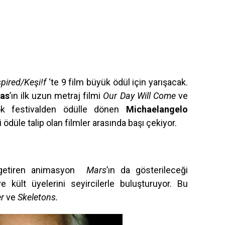
spired/Keşi!f
‘te 9 film büyük ödül için yarışacak.
as
’ın ilk uzun metraj filmi
Our Day Will Come
ve
ok festivalden ödülle dönen
Michaelangelo
i ödüle talip olan filmler arasında başı çekiyor.
s getiren animasyon
Mars
’ın da gösterileceği
 kült üyelerini seyircilerle buluşturuyor. Bu
r
ve
Skeletons.