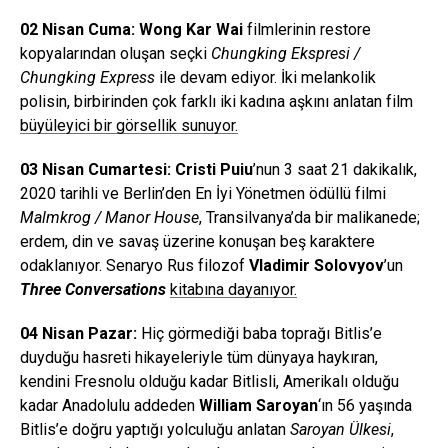
02 Nisan Cuma: Wong Kar Wai
filmlerinin restore
kopyalarından oluşan seçki
Chungking Ekspresi /
Chungking Express
ile devam ediyor. İki melankolik
polisin, birbirinden çok farklı iki kadına aşkını anlatan film
büyüleyici bir görsellik sunuyor.
03 Nisan Cumartesi: Cristi Puiu
’nun 3 saat 21 dakikalık,
2020 tarihli ve Berlin’den En İyi Yönetmen ödüllü filmi
Malmkrog / Manor House
, Transilvanya’da bir malikanede;
erdem, din ve savaş üzerine konuşan beş karaktere
odaklanıyor. Senaryo Rus filozof
Vladimir Solovyov
’un
Three Conversations
kitabına dayanıyor.
04 Nisan Pazar:
Hiç görmediği baba toprağı Bitlis’e
duyduğu hasreti hikayeleriyle tüm dünyaya haykıran,
kendini Fresnolu olduğu kadar Bitlisli, Amerikalı olduğu
kadar Anadolulu addeden
William Saroyan
‘ın 56 yaşında
Bitlis’e doğru yaptığı yolculuğu anlatan
Saroyan Ülkesi
,