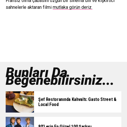
Fransız olma çabasını özgün bir sinema dili ve kışkırtıcı
sahnelerle aktaran filmi
mutlaka görün deriz.
Bunları Da
Beğenebilirsiniz...
Şef Restoranında Kahvaltı: Gasto Street &
Local Food
80’lerin En Güzel 100 Şarkısı