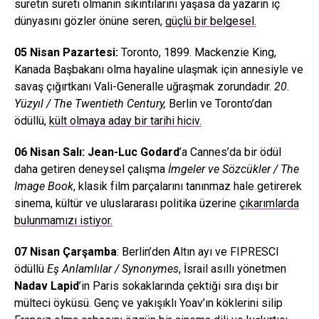
suretin sureti olmanın sıkıntılarını yaşasa da yazarın iç
dünyasını gözler önüne seren,
güçlü bir belgesel.
05 Nisan Pazartesi:
Toronto, 1899. Mackenzie King,
Kanada Başbakanı olma hayaline ulaşmak için annesiyle ve
savaş çığırtkanı Vali-Generalle uğraşmak zorundadır.
20.
Yüzyıl / The Twentieth Century,
Berlin ve Toronto’dan
ödüllü,
kült olmaya aday bir tarihi hiciv.
06 Nisan Salı: Jean-Luc Godard
’a Cannes’da bir ödül
daha getiren deneysel çalışma
İmgeler ve Sözcükler / The
Image Book
, klasik film parçalarını tanınmaz hale getirerek
sinema, kültür ve uluslararası politika üzerine
çıkarımlarda
bulunmamızı istiyor.
07 Nisan Çarşamba
: Berlin’den Altın ayı ve FIPRESCI
ödüllü
Eş Anlamlılar / Synonymes
, İsrail asıllı yönetmen
Nadav Lapid
’in Paris sokaklarında çektiği sıra dışı bir
mülteci öyküsü. Genç ve yakışıklı Yoav’ın köklerini silip