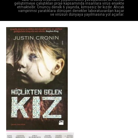
geliştirmeye çalıştıkları proje kapsamında insanlara virüs enjekte
etmaktedir. Onuncu denek 6 yaşında, kimsesiz bir kızdır. Ancak
vampirimsi yaratıklara dönüşen denekler laboratuvardan kaçar
ve virüsün dünyaya yayılmasına yol açarlar.