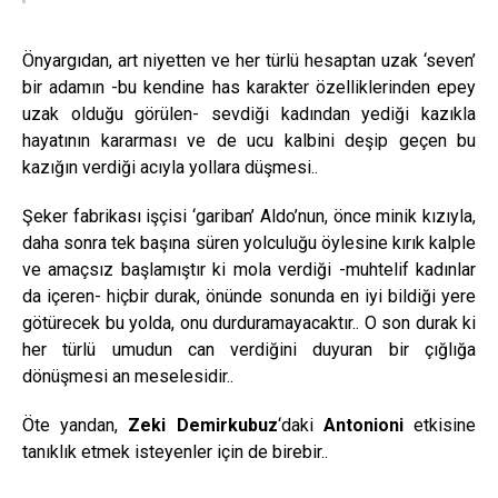
Önyargıdan, art niyetten ve her türlü hesaptan uzak ‘seven’
bir adamın -bu kendine has karakter özelliklerinden epey
uzak olduğu görülen- sevdiği kadından yediği kazıkla
hayatının kararması ve de ucu kalbini deşip geçen bu
kazığın verdiği acıyla yollara düşmesi..
Şeker fabrikası işçisi ‘gariban’ Aldo’nun, önce minik kızıyla,
daha sonra tek başına süren yolculuğu öylesine kırık kalple
ve amaçsız başlamıştır ki mola verdiği -muhtelif kadınlar
da içeren- hiçbir durak, önünde sonunda en iyi bildiği yere
götürecek bu yolda, onu durduramayacaktır.. O son durak ki
her türlü umudun can verdiğini duyuran bir çığlığa
dönüşmesi an meselesidir..
Öte yandan,
Zeki Demirkubuz
‘daki
Antonioni
etkisine
tanıklık etmek isteyenler için de birebir..