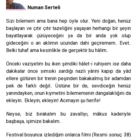
Numan Serteli
Sizi bilemem ama bana hep öyle olur.. Yeni doğan, henüz
başlayan ve çıtır çıtır tazeliğini yaşayan herhangi bir şeyin
bayatlayarak çürüyeceğini ya da bir anda yok olup
gideceğini o an aklımın ucundan dahi geçiremem.. Evet..
Belki tuhaf ama kesinlikle de gerçektir bu hâlim..
Önceki vaziyetim bu iken şimdiki hâlet-i ruhiyem ise daha
dakikalar önce sımsıkı sardığı nazlı yârini kapıp da yâd
ellere götüren bir trenin peşinden bakakalmış bir adamdan
pek de farklı değil.. Üstüne bir de, sevdiceğin henüz
yanındayken, onun kıymetini bilememenin dangalaklığını da
ekleyin.. Ekleyin, ekleyin! Acımayın şu herife!
Neyse, biz bırakalım bu zavallıyı, mâkus kaderiyle
başbaşa, işimize bakalım..
Festival boyunca izlediğim onlarca filmi (Resmi sonuç: 38)