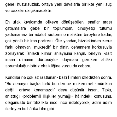
genel huzursuzluk, ortaya yeni dâvâlarla birlikte yeni suç
ve cezalar da çıkaracaktır..
En ufak kıvılcımda öfkeye dönüşebilen, sınıflar arası
çatışmalara gebe bir toplumdan, cinsiyetçi tutumu
yadsınamaz bir adalet sistemine mahkûm bireylere kadar,
çok yönlü bir İran portresi.. Öte yandan, bizdekinden zerre
farkı olmayan, ‘muktedir’ bir dinin, cehennem korkusuyla
zorlayarak ‘ahlâklı kılma’ anlayışına karşın, bireyin -salt
insan olmanın dürtüsüyle- duyması gereken ahlâki
sorumluluğun bâriz eksikliğine vurgu da cabası..
Kendilerine çok az rastlanan- bazı filmleri izledikten sonra,
“Bu senaryo başka türlü bu derece mükemmel -mümkün
değil- ortaya konamazdı” deyu düşünür insan.. Tıpkı,
anlattığı -problemli ilişkiler yumağı- hâlindeki konusunu,
olağanüstü bir titizlikle ince ince irdeleyerek, adım adım
ilerleyen bu hârika film gibi..