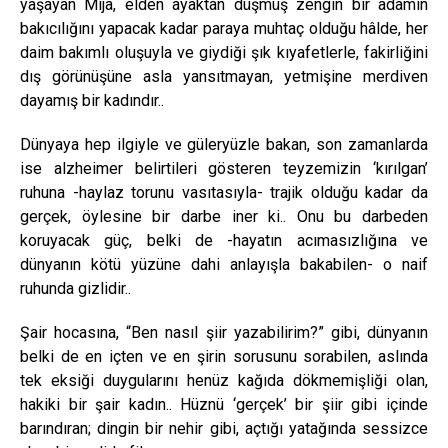
yaşayan Mija, elden ayaktan düşmüş zengin bir adamın
bakıcılığını yapacak kadar paraya muhtaç olduğu hâlde, her
daim bakımlı oluşuyla ve giydiği şık kıyafetlerle, fakirliğini
dış görünüşüne asla yansıtmayan, yetmişine merdiven
dayamış bir kadındır..
Dünyaya hep ilgiyle ve güleryüzle bakan, son zamanlarda
ise alzheimer belirtileri gösteren teyzemizin ‘kırılgan’
ruhuna -haylaz torunu vasıtasıyla- trajik olduğu kadar da
gerçek, öylesine bir darbe iner ki.. Onu bu darbeden
koruyacak güç, belki de -hayatın acımasızlığına ve
dünyanın kötü yüzüne dahi anlayışla bakabilen- o naif
ruhunda gizlidir..
Şair hocasına, “Ben nasıl şiir yazabilirim?” gibi, dünyanın
belki de en içten ve en şirin sorusunu sorabilen, aslında
tek eksiği duygularını henüz kağıda dökmemişliği olan,
hakiki bir şair kadın.. Hüznü ‘gerçek’ bir şiir gibi içinde
barındıran; dingin bir nehir gibi, açtığı yatağında sessizce