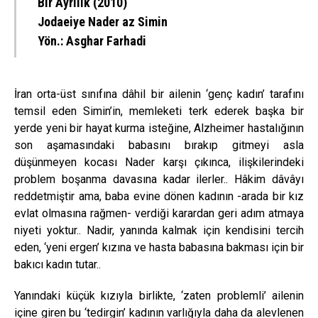
Bir Ayrılık (2010)
Jodaeiye Nader az Simin
Yön.:
Asghar Farhadi
İran orta-üst sınıfına dâhil bir ailenin ‘genç kadın’ tarafını
temsil eden Simin’in, memleketi terk ederek başka bir
yerde yeni bir hayat kurma isteğine, Alzheimer hastalığının
son aşamasındaki babasını bırakıp gitmeyi asla
düşünmeyen kocası Nader karşı çıkınca, ilişkilerindeki
problem boşanma davasına kadar ilerler.. Hâkim dâvâyı
reddetmiştir ama, baba evine dönen kadının -arada bir kız
evlat olmasına rağmen- verdiği karardan geri adım atmaya
niyeti yoktur.. Nadir, yanında kalmak için kendisini tercih
eden, ‘yeni ergen’ kızına ve hasta babasına bakması için bir
bakıcı kadın tutar..
Yanındaki küçük kızıyla birlikte, ‘zaten problemli’ ailenin
içine giren bu ‘tedirgin’ kadının varlığıyla daha da alevlenen