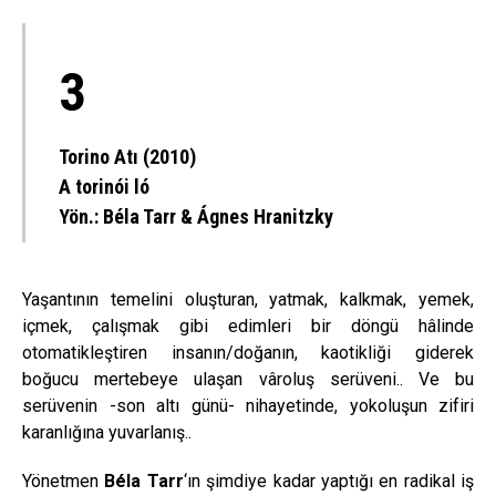
3
Torino Atı (2010)
A torinói ló
Yön.:
Béla Tarr & Ágnes Hranitzky
Yaşantının temelini oluşturan, yatmak, kalkmak, yemek,
içmek, çalışmak gibi edimleri bir döngü hâlinde
otomatikleştiren insanın/doğanın, kaotikliği giderek
boğucu mertebeye ulaşan vâroluş serüveni.. Ve bu
serüvenin -son altı günü- nihayetinde, yokoluşun zifiri
karanlığına yuvarlanış..
Yönetmen
Béla Tarr
‘ın şimdiye kadar yaptığı en radikal iş