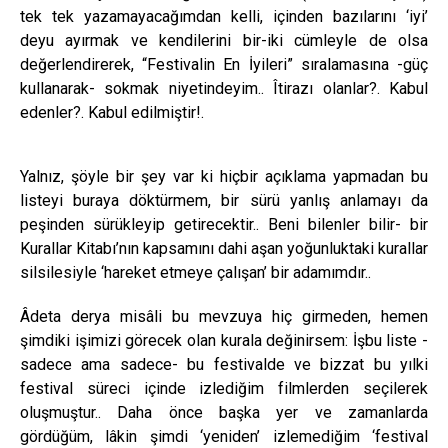
tek tek yazamayacağımdan kelli, içinden bazılarını ‘iyi’
deyu ayırmak ve kendilerini bir-iki cümleyle de olsa
değerlendirerek, “Festivalin En İyileri” sıralamasına -güç
kullanarak- sokmak niyetindeyim.. Îtirazı olanlar?. Kabul
edenler?. Kabul edilmiştir!.
Yalnız, şöyle bir şey var ki hiçbir açıklama yapmadan bu
listeyi buraya döktürmem, bir sürü yanlış anlamayı da
peşinden sürükleyip getirecektir.. Beni bilenler bilir- bir
Kurallar Kitabı’nın kapsamını dahi aşan yoğunluktaki kurallar
silsilesiyle ‘hareket etmeye çalışan’ bir adamımdır..
Âdeta derya misâli bu mevzuya hiç girmeden, hemen
şimdiki işimizi görecek olan kurala değinirsem: İşbu liste -
sadece ama sadece- bu festivalde ve bizzat bu yılki
festival süreci içinde izlediğim filmlerden seçilerek
oluşmuştur.. Daha önce başka yer ve zamanlarda
gördüğüm, lâkin şimdi ‘yeniden’ izlemediğim ‘festival