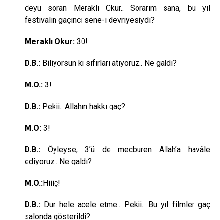
deyu soran Meraklı Okur.. Sorarım sana, bu yıl
festivalin gaçıncı sene-i devriyesiydi?
Meraklı Okur:
30!
D.B.:
Biliyorsun ki sıfırları atıyoruz.. Ne galdı?
M.O.:
3!
D.B.:
Pekii.. Allahın hakkı gaç?
M.O:
3!
D.B.:
Öyleyse, 3’ü de mecburen Allah’a havâle
ediyoruz.. Ne galdı?
M.O.:
Hiiiç!
D.B.:
Dur hele acele etme.. Pekii.. Bu yıl filmler gaç
salonda gösterildi?