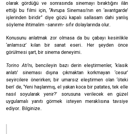
olarak gördüğü ve sonrasında sinemayı bıraktığını ilân
ettiği bu filmi için, “Avrupa Sineması’nın en ‘avantgarde’
işlerinden biridir” diye gözü kapalı sallasam dahi yanlış
söyleme ihtimalim -sanırım- sıfır dolaylarında olur..
Konusunu anlatmak zor olmasa da bu çabayı kesinlikle
‘anlamsız’ kılan bir sanat eseri.. Her şeyden önce
görülmesi şart, bir sinema deneyimi..
Torino Atı
‘nı, bencileyin bazı derin eleştirmenler, ‘klasik
anlatı’ sineması dışına çıkmaktan korkmayan ‘cesur’
seyircilere önerirken; bir umarsız eleştirmen olan ‘öteki
ben’ de, ‘Yeni haşlanmış, el yakan koca bir patates, tek elle
nasıl soyularak yenir?’ sorusuna verilecek en güzel
uygulamalı yanıtı görmek isteyen meraklısına tavsiye
ediyor.. Bilginize..