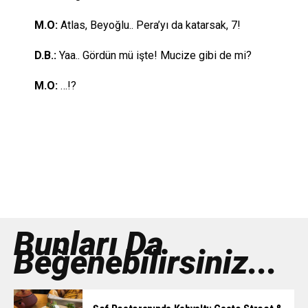
M.O:
Atlas, Beyoğlu.. Pera’yı da katarsak, 7!
D.B.:
Yaa.. Gördün mü işte! Mucize gibi de mi?
M.O:
…!?
Bunları Da
Beğenebilirsiniz...