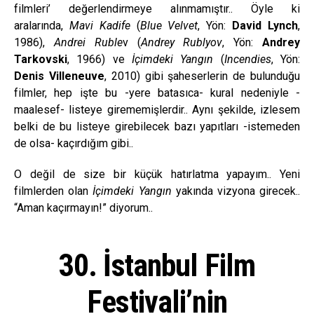
filmleri’ değerlendirmeye alınmamıştır.. Öyle ki
aralarında,
Mavi Kadife
(
Blue Velvet
, Yön:
David Lynch
,
1986),
Andrei Ruble
v (
Andrey Rublyov
, Yön:
Andrey
Tarkovski
, 1966) ve
İçimdeki Yangın
(
Incendies
, Yön:
Denis Villeneuve
, 2010) gibi şaheserlerin de bulunduğu
filmler, hep işte bu -yere batasıca- kural nedeniyle -
maalesef- listeye girememişlerdir.. Aynı şekilde, izlesem
belki de bu listeye girebilecek bazı yapıtları -istemeden
de olsa- kaçırdığım gibi..
O değil de size bir küçük hatırlatma yapayım.. Yeni
filmlerden olan
İçimdeki Yangın
yakında vizyona girecek..
“Aman kaçırmayın!” diyorum..
30.
İstanbul Film
Festivali’nin