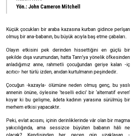
Yön.:
John Cameron Mitchell
Küçük çocukları bir araba kazasına kurban gidince perîşan
olmuş bir ana-babanın, bu büyük acıyla baş etme çabaları..
Olayın etkisini pek derinden hissettiğini en güçlü bir
şekilde dışa vurumundan, hatta Tanrı’ya yönelik öfkesinden
anladığımız anne, rahmetli çocuğundan geriye kalan -iç
acıtıcı- her türlü izden, anıdan kurtulmanın peşindedir..
Çocuğun -kazayla- ölümüne neden olmuş genç, bu yaslı
annenin önüne, öylesine ‘teselli edici’ bir ‘alternatif evren’
koyar ki bu gelişme, âdeta kadının yarasına sürülmüş bir
merhem etkisi yapacaktır..
Peki, evlat acısını, içinin derinliklerinde vâr olan bir magma
yakıcılığında, ama sessizce büyüten babanın hâli ne
olacak? Kendisinden her geçen gün uzaklaşan -