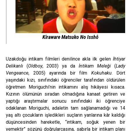
Kiraware Matsuko No Isshô
Uzakdoğu intikam filmleri denilince akla ilk gelen
İhtiyar
Delikanlı
(
Oldboy
, 2003) ya da
İntikam Meleği
(
Lady
Vengeance
, 2005) ayarında bir film
Kokuhaku
. Dört
yaşındaki kızı, sınıfındaki öğrenciler tarafından öldürülen
öğretmen Moriguchi’nin intikamını alış hikâyesi kısaca.
Kızının ölümünün sıradan olmadığına kanaat getiren ve
yaptığı araştırmalar sonucu sınıfındaki iki öğrenciye
odaklanan Moriguchi, adaletin tam sağlanamadığı ve 14
yaş altı çocukların işledikleri suçların yanlarına kâr kaldığı
düşüncesinden hareketle, “intikam, soğuk yenen bir
yemektir” sözünü doğrularcasına, sabırla bir intikam planı