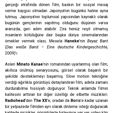
gerçeği etrafında dönen film, baskın bir sosyal mesaj
verme kaygısı olmadan Japonya’nın bugünkü haline ayna
tutmuş. Japonya’nın toplumsal yapısından kaynaklı olarak
bugünün gençlerinin sapıtmış olduğunu düşünen varsa
aranızda, geri adım atabilir. Zira henüz reşit olmamış
insanların kötülüğüne dair başka dünya sinemalarından
örnekler vermek olası; Mesela
Haneke
’nin
Beyaz Bant
(
Das weiße Band – Eine deutsche Kindergeschichte
,
2009)’ı.
Aslen
Minato Kanae
’nin romanından uyarlanmış olan film,
akıllıca örülmüş senaryosunu, görsel olarak başarılı bir
şekilde desteklemeyi başarmış. Slow motion tekniğine
verdiği ağırlıkla görüntüyü detaylandıran film, adeta zamanı
durdurabilme hissiyatı doğuruyor. Teknik anlamda filmin
kalitesini arttıran bir diğer özelliği de elbette müzikleri.
Radiohead
’den
The XX
’e, oradan da
Boris
’e kadar uzanan
bir yelpazede filmden ayrı olarak dinleme isteği doğuracak
kalitede müzikler, görüntülerle birleşince yer yer video klip