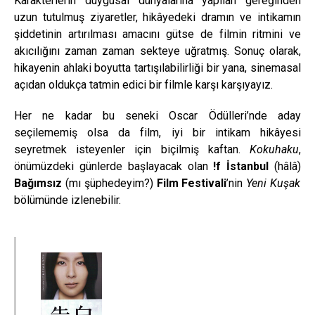
Karakterlerin duygusal dünyalarına yapılan gereğinden
uzun tutulmuş ziyaretler, hikâyedeki dramın ve intikamın
şiddetinin artırılması amacını gütse de filmin ritmini ve
akıcılığını zaman zaman sekteye uğratmış. Sonuç olarak,
hikayenin ahlaki boyutta tartışılabilirliği bir yana, sinemasal
açıdan oldukça tatmin edici bir filmle karşı karşıyayız.
Her ne kadar bu seneki Oscar Ödülleri’nde aday
seçilememiş olsa da film, iyi bir intikam hikâyesi
seyretmek isteyenler için biçilmiş kaftan.
Kokuhaku
,
önümüzdeki günlerde başlayacak olan
!f İstanbul
(hâlâ)
Bağımsız
(mı şüphedeyim?)
Film Festivali
’nin
Yeni Kuşak
bölümünde izlenebilir.