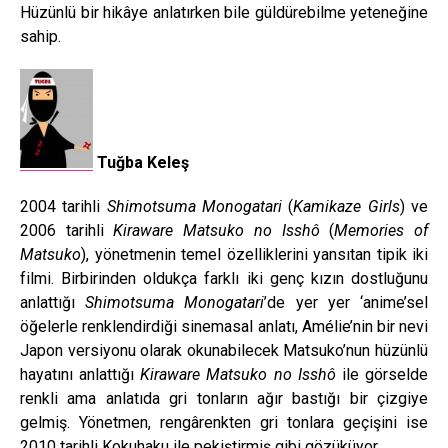
Hüzünlü bir hikâye anlatırken bile güldürebilme yeteneğine
sahip.
Tuğba Keleş
2004 tarihli
Shimotsuma Monogatari
(
Kamikaze Girls
) ve
2006 tarihli
Kiraware Matsuko no Isshô
(
Memories of
Matsuko
), yönetmenin temel özelliklerini yansıtan tipik iki
filmi. Birbirinden oldukça farklı iki genç kızın dostluğunu
anlattığı
Shimotsuma Monogatari
’de yer yer ‘anime’sel
öğelerle renklendirdiği sinemasal anlatı, Amélie’nin bir nevi
Japon versiyonu olarak okunabilecek Matsuko’nun hüzünlü
hayatını anlattığı
Kiraware Matsuko no Isshô
ile görselde
renkli ama anlatıda gri tonların ağır bastığı bir çizgiye
gelmiş. Yönetmen, rengârenkten gri tonlara geçişini ise
2010 tarihli Kokuhaku ile pekiştirmiş gibi gözüküyor.