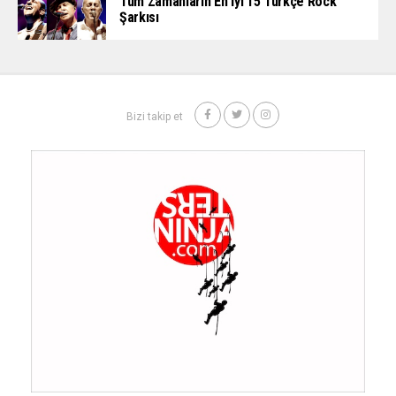
Tüm Zamanların En İyi 15 Türkçe Rock
Şarkısı
Bizi takip et