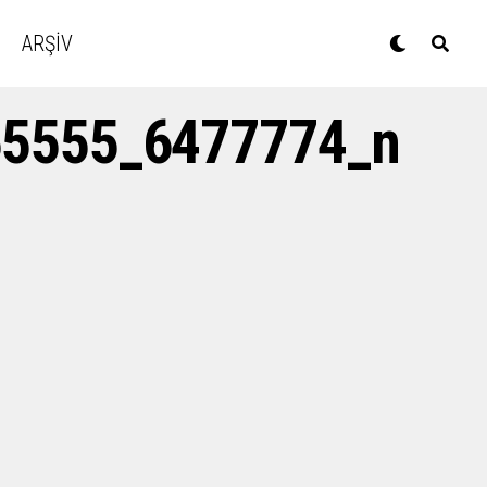
ARŞİV
5555_6477774_n