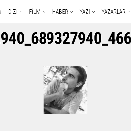
a
DİZİ
FİLM
HABER
YAZI
YAZARLAR
940_689327940_466