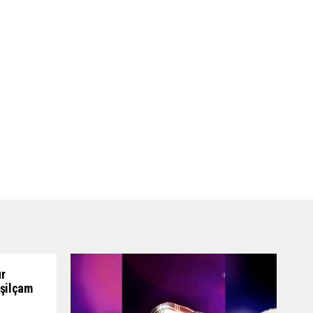
ur
eşilçam