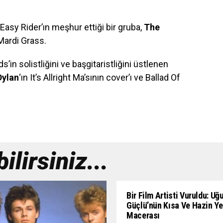
Easy Rider’ın meşhur ettiği bir gruba,
The
/ Mardi Grass.
s’in solistliğini ve başgitaristliğini üstlenen
Dylan
‘ın It’s Allright Ma’sının cover’ı ve Ballad Of
lirsiniz...
Bir Film Artisti Vuruldu: Uğ
Güçlü’nün Kısa Ve Hazin Y
Macerası