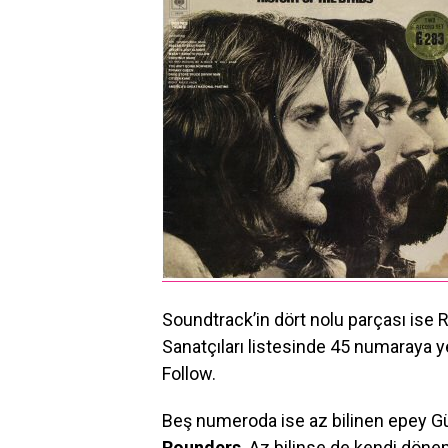
Soundtrack’in dört nolu parçası ise
Sanatçıları listesinde 45 numaraya ye
Follow.
Beş numeroda ise az bilinen epey Gü
Rounders
. Az bilinse de kendi döne