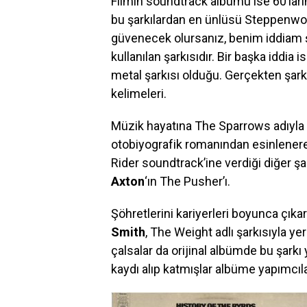
Filmin soundtrack albümü ise 60’ları
bu şarkılardan en ünlüsü Steppenwolf
güvenecek olursanız, benim iddiam ş
kullanılan şarkısıdır. Bir başka iddia 
metal şarkısı olduğu. Gerçekten şar
kelimeleri.
Müzik hayatına The Sparrows adıyla 
otobiyografik romanından esinlene
Rider soundtrack’ine verdiği diğer şar
Axton
‘ın The Pusher’ı.
Şöhretlerini kariyerleri boyunca çıkard
Smith
, The Weight adlı şarkısıyla yer
çalsalar da orijinal albümde bu şark
kaydı alıp katmışlar albüme yapımcıla