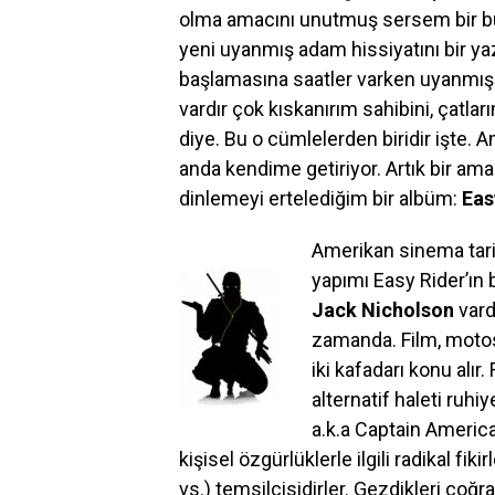
olma amacını unutmuş sersem bir bün
yeni uyanmış adam hissiyatını bir y
başlamasına saatler varken uyanmış 
vardır çok kıskanırım sahibini, çatl
diye. Bu o cümlelerden biridir işte.
anda kendime getiriyor. Artık bir ama
dinlemeyi ertelediğim bir albüm:
Eas
Amerikan sinema tarih
yapımı Easy Rider’ın 
Jack Nicholson
vard
zamanda. Film, motosi
iki kafadarı konu alır
alternatif haleti ruhi
a.k.a Captain America
kişisel özgürlüklerle ilgili radikal fi
vs.) temsilcisidirler. Gezdikleri coğ