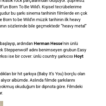
n klasik rock parçalarından oluşuyor. Şüphesiz
’un Born To Be Wild’ı. Kişisel tecrübelerime
udur bu şarkı sinema tarihinin filmlerde en çok
ise Born to be Wild’ın müzik tarihinin ilk heavy
kının sözlerinde bile geçmektedir “heavy metal”
başlayıp, ardından
Herman Hesse
‘nin ünlü
rek Steppenwolf adını benimseyen grubun Easy
kısı ise bir cover: ünlü country şarkıcısı
Hoyt
ıkları bir hit şarkıya (Baby It’s You) borçlu olan
 alıyor albümde. Aslında filmde şarkılarını
ı yokmuş okuduğum bir dipnota göre. Filmdeki
r.