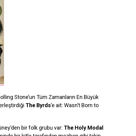
 Rolling Stone’un Tüm Zamanların En Büyük
rleştirdiği
The Byrds
‘e ait: Wasn’t Born to
ney’den bir folk grubu var:
The Holy Modal
minde bir kitle tarafından mezhep gibi takip