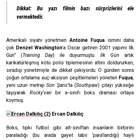
Dikkat: Bu yazı filmin bazı sürprizlerini ele
vermektedir.
Amerikalı siyahi yönetmen
Antoine Fuqua
ismini daha
çok
Denzel Washington
’a Oscar getiren 2001 yapımı İlk
Gün” (
Training Day
) ile duyurmuştu.
İlk Gün
artık
karikatürleşmiş kötü polis tiplemesinin altını doldururken,
sıradışı yönetimiyle de dikkat çekiyordu. O günden sonra
çoğun ortalama suç-aksiyon çeşitlemeleri yöneten
Fuqua
,
yeni uzun metrajı
Son Şans
‘ta (
Southpaw
) çıtayı yükseğe
taşıyarak
Rocky’vari
bir a-sınıfı boks draması ortaya
koymuş.
Ercan Dalkılıç
Boks, tıpkı futbol gibi alt-sınıftan insanların birbirini
paraladığı (bu arada gayet tabii ‘para’landığı) hayli