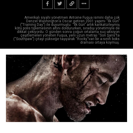
Amerikalı siyahi yönetmen Antoine Fuqua ismini daha çok
Denzel Washington’a Oscar getiren 2001 yapımı “İlk Gün”
("Training Day") ile duyurmuştu. “İlk Gün” artık karikatürleşmiş
kötü polis tiplemesinin altını doldururken, sıradışı yönetimiyle de
dikkat çekiyordu. O günden sonra çoğun ortalama suç-aksiyon
çeşitlemeleri yöneten Fuqua, yeni uzun metrajı “Son Şans”ta
(“Southpaw”) çıtayı yükseğe taşıyarak “Rocky”vari bir a-sınıfı boks
draması ortaya koymuş.