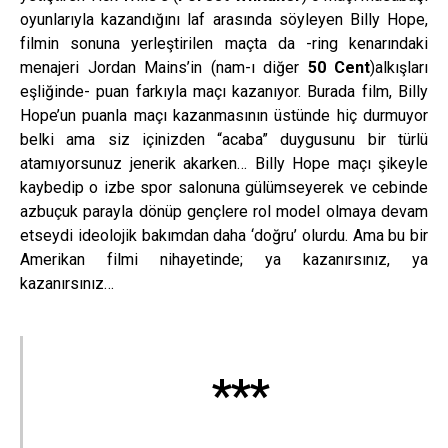
oyunlarıyla kazandığını laf arasında söyleyen Billy Hope,
filmin sonuna yerleştirilen maçta da -ring kenarındaki
menajeri Jordan Mains’in (nam-ı diğer
50 Cent
)
alkışları
eşliğinde- puan farkıyla maçı kazanıyor. Burada film, Billy
Hope’un puanla maçı kazanmasının üstünde hiç durmuyor
belki ama siz içinizden “acaba” duygusunu bir türlü
atamıyorsunuz jenerik akarken… Billy Hope maçı şikeyle
kaybedip o izbe spor salonuna gülümseyerek ve cebinde
azbuçuk parayla dönüp gençlere rol model olmaya devam
etseydi ideolojik bakımdan daha ‘doğru’ olurdu. Ama bu bir
Amerikan filmi nihayetinde; ya kazanırsınız, ya
kazanırsınız…
***