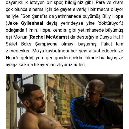
dayanıklılık isteyen bir spor, bildiğiniz gibi. Para ve dram
çok olunca sinema için de gayet elverişli bir mecra oluyor
haliyle. “Son Şans”ta da yetimhanede büyümüş Billy Hope
(
Jake Gyllenhaal
deyiş yerindeyse yine ‘döktürüyor’.)
odağında filmin; Hope, kendisi gibi yetimhanede büyümüş
eşi Mo’nun (
Rachel McAdams
) da desteğiyle Dünya Hafif
Sıklet Boks Şampiyonu olmayı başarmış. Fakat tam
zirvedeyken Mo’yu kaybetmesi her şeyi altüst edecek ve
Hope’u geldiği yere geri gönderecektir. Filmde bu düşüş ve
ayağa kalkma hikayesini izliyoruz aslen…