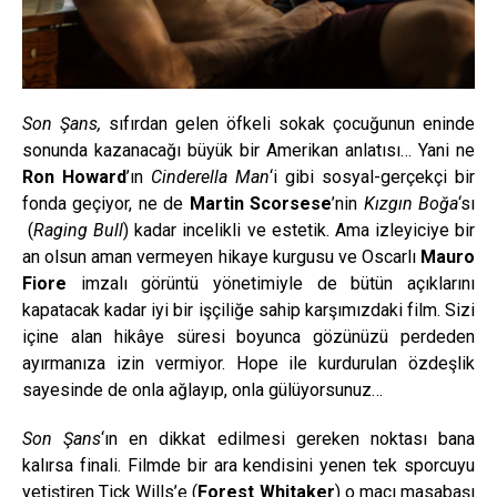
Son Şans,
sıfırdan gelen öfkeli sokak çocuğunun eninde
sonunda kazanacağı büyük bir Amerikan anlatısı… Yani ne
Ron Howard
’ın
Cinderella Man
‘i gibi sosyal-gerçekçi bir
fonda geçiyor, ne de
Martin Scorsese
’nin
Kızgın Boğa
‘sı
(
Raging Bull
) kadar incelikli ve estetik. Ama izleyiciye bir
an olsun aman vermeyen hikaye kurgusu ve Oscarlı
Mauro
Fiore
imzalı görüntü yönetimiyle de bütün açıklarını
kapatacak kadar iyi bir işçiliğe sahip karşımızdaki film. Sizi
içine alan hikâye süresi boyunca gözünüzü perdeden
ayırmanıza izin vermiyor. Hope ile kurdurulan özdeşlik
sayesinde de onla ağlayıp, onla gülüyorsunuz…
Son Şans
‘ın en dikkat edilmesi gereken noktası bana
kalırsa finali. Filmde bir ara kendisini yenen tek sporcuyu
yetiştiren Tick Wills’e (
Forest Whitaker
) o maçı masabaşı