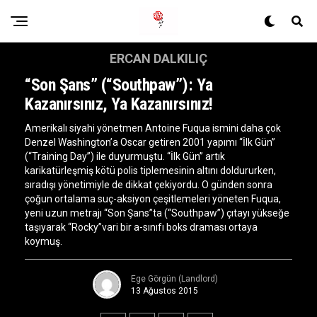
ERCAN DALKILIÇ
“Son Şans” (“Southpaw”): Ya
Kazanırsınız, Ya Kazanırsınız!
Amerikalı siyahi yönetmen Antoine Fuqua ismini daha çok
Denzel Washington’a Oscar getiren 2001 yapımı “İlk Gün”
(“Training Day”) ile duyurmuştu. “İlk Gün” artık
karikatürleşmiş kötü polis tiplemesinin altını doldururken,
sıradışı yönetimiyle de dikkat çekiyordu. O günden sonra
çoğun ortalama suç-aksiyon çeşitlemeleri yöneten Fuqua,
yeni uzun metrajı “Son Şans”ta (“Southpaw”) çıtayı yükseğe
taşıyarak “Rocky”vari bir a-sınıfı boks draması ortaya
koymuş.
Ege Görgün (Landlord)
13 Ağustos 2015