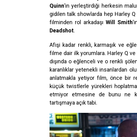
Quinn
’in yerleştirdiği herkesin malu
gidilen talk showlarda hep Harley Q
filminden rol arkadaşı
Will
Smith
’
Deadshot
.
Afişi kadar renkli, karmaşık ve eğl
filme dair ilk yorumlara. Harley Q v
dışında o eğlenceli ve o renkli şöl
karanlıklar yetenekli insanlardan ol
anlatmakla yetiyor film, önce bir 
küçük twistlerle yürekleri hoplatma
etmiyor etmesine de bunu ne kad
tartışmaya açık tabi.