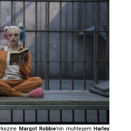
erkezine
Margot Robbie
’nin muhteşem
Harley