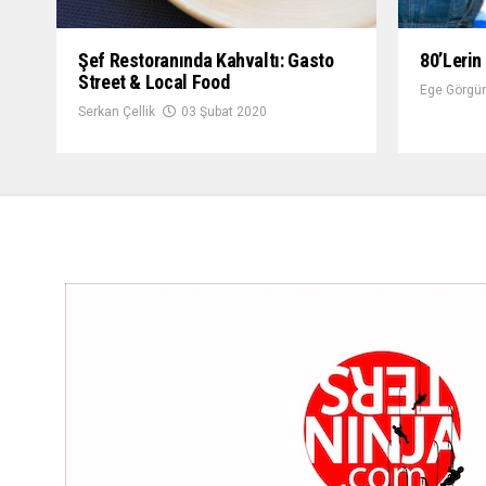
Şef Restoranında Kahvaltı: Gasto
80’lerin
Street & Local Food
Ege Görgün
Serkan Çellik
03 Şubat 2020