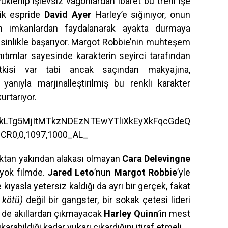
klenip işlevsiz vagonlardan ibaret bu treni işe
ük espride
David Ayer
Harley’e sığınıyor, onun
ün imkanlardan faydalanarak ayakta durmaya
kesinlikle başarıyor. Margot Robbie’nin muhteşem
ıtımlar sayesinde karakterin seyirci tarafından
etkisi var tabi ancak saçından makyajına,
anıyla marjinalleştirilmiş bu renkli karakter
urtarıyor.
aktan yakından alakası olmayan
Cara Delevingne
 yok filmde.
Jared Leto
’nun
Margot Robbie
’yle
ıyasla yetersiz kaldığı da ayrı bir gerçek, fakat
r kötü)
değil bir gangster, bir sokak çetesi lideri
e de akıllardan çıkmayacak
Harley Quinn
’in mest
ıkarabildiği kadar yukarı çıkardığını itiraf etmeli.