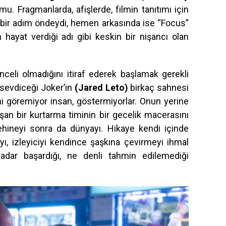
mu. Fragmanlarda, afişlerde, filmin tanıtımı için
 bir adım öndeydi, hemen arkasında ise “Focus”
in hayat verdiği adı gibi keskin bir nişancı olan
enceli olmadığını itiraf ederek başlamak gerekli
e sevdiceği Joker’in
(Jared Leto)
birkaç sahnesi
eni göremiyor insan, göstermiyorlar. Onun yerine
uşan bir kurtarma timinin bir gecelik macerasını
rehineyi sonra da dünyayı. Hikaye kendi içinde
yı, izleyiciyi kendince şaşkına çevirmeyi ihmal
ar başardığı, ne denli tahmin edilemediği