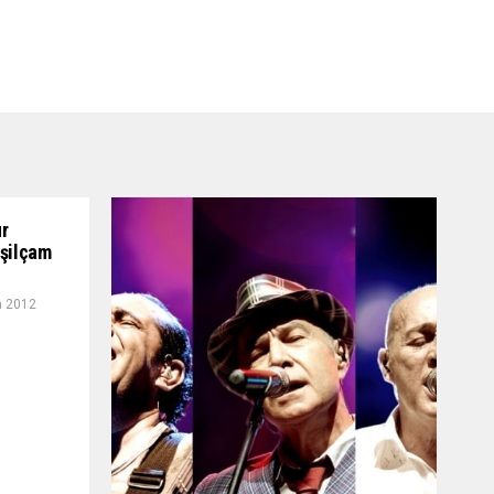
ur
eşilçam
n 2012