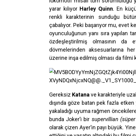
lokomotif misali tüm sorumluluğu yü
yarar kılıyor
Harley Quinn
. En küç
renkli karakterinin sunduğu büt
çabalıyor. Peki başarıyor mu, evet 
oyunculuğunun yanı sıra yapılan tan
özdeşleştirilmiş olmasının da 
dövmelerinden aksesuarlarına her y
üzerine inşa edilmiş olması da filmi k
Gereksiz
Katana
ve karakteriyle uz
dışında göze batan pek fazla etken
yakaladığı uyuma rağmen öncekilere k
bunda Joker’i bir
supervillian (süpe
olarak çizen Ayer’in payı büyük. Yin
ettiğini ve vasatın altındaki bu filmi ç