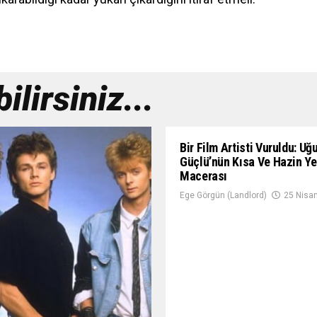
lirsiniz...
Bir Film Artisti Vuruldu: Uğ
Güçlü’nün Kısa Ve Hazin Y
Macerası
Ege Görgün (Landlord)
25 Nisa