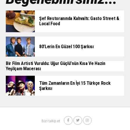
Şef Restoranında Kahvaltı: Gasto Street &
Local Food
80’lerin En Güzel 100 Şarkısı
Bir Film Artisti Vuruldu: Uğur Güçlü’nün Kısa Ve Hazin
Yeşilçam Macerası
Tüm Zamanların En İyi 15 Türkçe Rock
Şarkısı
Bizi takip et