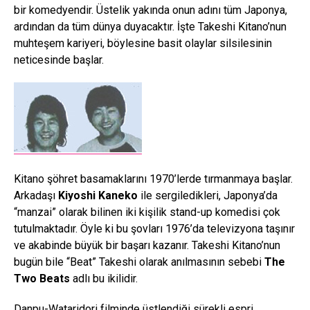
bir komedyendir. Üstelik yakında onun adını tüm Japonya,
ardından da tüm dünya duyacaktır. İşte Takeshi Kitano’nun
muhteşem kariyeri, böylesine basit olaylar silsilesinin
neticesinde başlar.
Kitano şöhret basamaklarını 1970’lerde tırmanmaya başlar.
Arkadaşı
Kiyoshi Kaneko
ile sergiledikleri, Japonya’da
“manzai” olarak bilinen iki kişilik stand-up komedisi çok
tutulmaktadır. Öyle ki bu şovları 1976’da televizyona taşınır
ve akabinde büyük bir başarı kazanır. Takeshi Kitano’nun
bugün bile “Beat” Takeshi olarak anılmasının sebebi
The
Two Beats
adlı bu ikilidir.
Danpu-Wataridori filminde üstlendiği sürekli espri