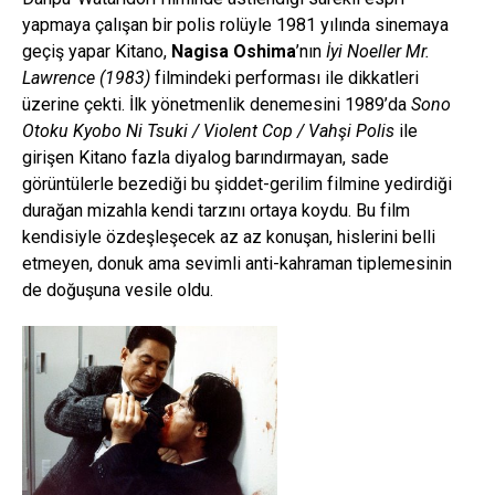
yapmaya çalışan bir polis rolüyle 1981 yılında sinemaya
geçiş yapar Kitano,
Nagisa Oshima
’nın
İyi Noeller Mr.
Lawrence (1983)
filmindeki performası ile dikkatleri
üzerine çekti. İlk yönetmenlik denemesini 1989’da
Sono
Otoku Kyobo Ni Tsuki / Violent Cop / Vahşi Polis
ile
girişen Kitano fazla diyalog barındırmayan, sade
görüntülerle bezediği bu şiddet-gerilim filmine yedirdiği
durağan mizahla kendi tarzını ortaya koydu. Bu film
kendisiyle özdeşleşecek az az konuşan, hislerini belli
etmeyen, donuk ama sevimli anti-kahraman tiplemesinin
de doğuşuna vesile oldu.