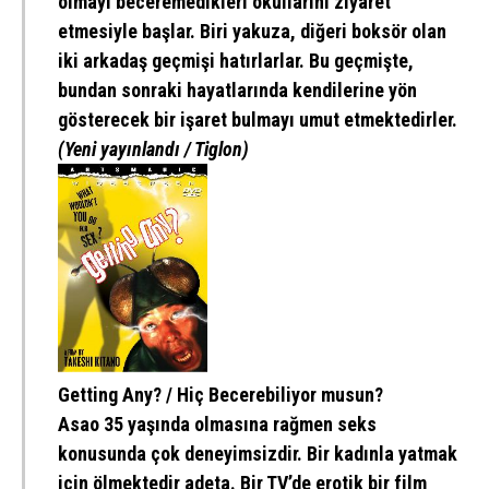
olmayı beceremedikleri okullarını ziyaret
etmesiyle başlar. Biri yakuza, diğeri boksör olan
iki arkadaş geçmişi hatırlarlar. Bu geçmişte,
bundan sonraki hayatlarında kendilerine yön
gösterecek bir işaret bulmayı umut etmektedirler.
(Yeni yayınlandı / Tiglon)
Getting Any? / Hiç Becerebiliyor musun?
Asao 35 yaşında olmasına rağmen seks
konusunda çok deneyimsizdir. Bir kadınla yatmak
için ölmektedir adeta. Bir TV’de erotik bir film