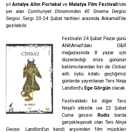
yıl
Antalya Altın Portakal
ve
Malatya Film Festivali
‘nde
yer alan
Cumhuriyet Döneminden 40 Sinema Dergisi
Sergisi
. Sergi 20-24 Şubat tarihleri arasında Ankamall’de
gezilebilir.
Festivalin 24 Şubat Pazar günü
ANKAmall’daki D&R
mağazasında 8 yazar için
düzenlediği imza gününün
katılımcılarından biri de
Cinbaz
adlı öykü kitabı geçtiğimiz
günlerde yayımlanan Ters Ninja
Landlord’u
Ege Görgün
olacak.
Festivaldeki bir diğer Ters
Ninja’lı etkinlik ise 22 Şubat
Cuma gecesi
Rudis
barda
gerçekleşecek olan
Ters Ninja
Gecesi
. Landlord’un kendi arşivinden film müzikleri