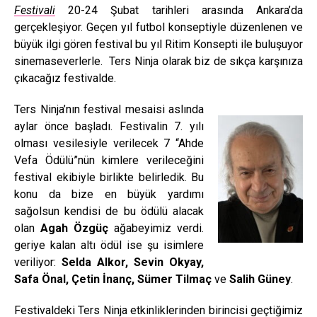
Festivali
20-24 Şubat tarihleri arasında Ankara’da
gerçekleşiyor. Geçen yıl futbol konseptiyle düzenlenen ve
büyük ilgi gören festival bu yıl Ritim Konsepti ile buluşuyor
sinemaseverlerle. Ters Ninja olarak biz de sıkça karşınıza
çıkacağız festivalde.
Ters Ninja’nın festival mesaisi aslında
aylar önce başladı. Festivalin 7. yılı
olması vesilesiyle verilecek 7 “Ahde
Vefa Ödülü”nün kimlere verileceğini
festival ekibiyle birlikte belirledik. Bu
konu da bize en büyük yardımı
sağolsun kendisi de bu ödülü alacak
olan
Agah Özgüç
ağabeyimiz verdi.
geriye kalan altı ödül ise şu isimlere
veriliyor:
Selda Alkor, Sevin Okyay,
Safa Önal, Çetin İnanç, Sümer Tilmaç
ve
Salih Güney
.
Festivaldeki Ters Ninja etkinliklerinden birincisi geçtiğimiz