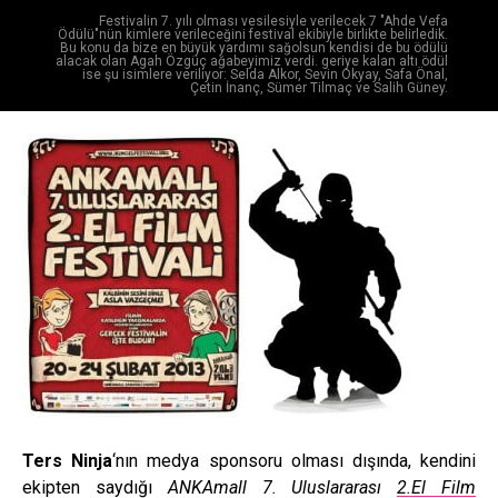
Festivalin 7. yılı olması vesilesiyle verilecek 7 "Ahde Vefa
Ödülü"nün kimlere verileceğini festival ekibiyle birlikte belirledik.
Bu konu da bize en büyük yardımı sağolsun kendisi de bu ödülü
alacak olan Agah Özgüç ağabeyimiz verdi. geriye kalan altı ödül
ise şu isimlere veriliyor: Selda Alkor, Sevin Okyay, Safa Önal,
Çetin İnanç, Sümer Tilmaç ve Salih Güney.
Ters Ninja
‘nın medya sponsoru olması dışında, kendini
ekipten saydığı
ANKAmall 7. Uluslararası
2.El Film