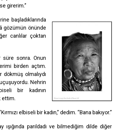
se girerim.”
ine başladıklarında
âlâ gözümün önünde
ğer canlılar çoktan
ir süre sonra. Onun
erimi birden açtım.
r dökmüş olmalıydı
 uçuşuyordu. Nehrin
biseli bir kadının
 ettim.
rmızı elbiseli bir kadın,” dedim. “Bana bakıyor.”
 ay ışığında parıldadı ve bilmediğim dilde diğer