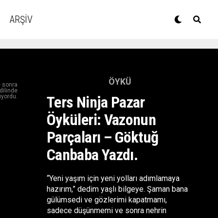
ARŞİV
ÖYKÜ
e sonra
dilinde
üyordu.
Ters Ninja Pazar
Öyküleri: Vazonun
Parçaları – Göktuğ
Canbaba Yazdı.
“Yeni yaşım için yeni yolları adımlamaya
hazırım,” dedim yaşlı bilgeye. Şaman bana
gülümsedi ve gözlerimi kapatmamı,
sadece düşünmemi ve sonra nehrin