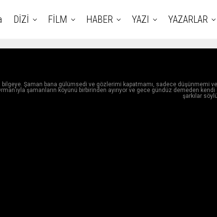
a
DİZİ
FİLM
HABER
YAZI
YAZARLAR
aşlı bilgeye. Şaman bana gülümsedi ve gözlerimi kapatmamı, sadece düşünmemi v
 Orman’ıyla şamanların köyünü birbirinden ayırıyor ve gece gündüz demeden kendi 
şarkılar söyl