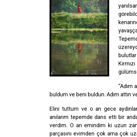
yanıls
görebil
kenarı
yavaşça
Tepemd
üzereyd
bulutla
Kırmızı
gülümsü
“Adım a
buldum ve beni buldun. Adım attın ve
Elini tuttum ve o an gece aydınla
anılarım tepemde dans etti bir and
verdim. O an emindim ki uzun zam
parçasını evimden çok ama çok uz