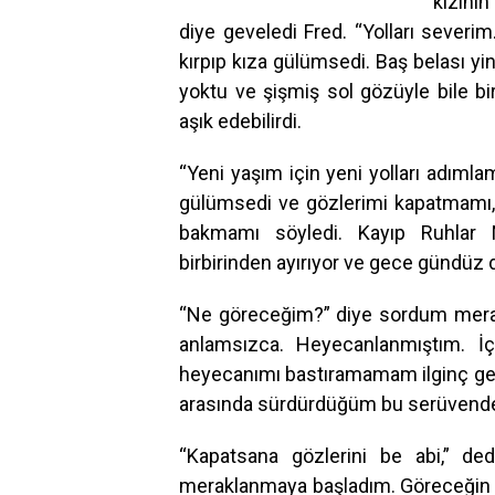
kızını
diye geveledi Fred. “Yolları severi
kırpıp kıza gülümsedi. Baş belası yi
yoktu ve şişmiş sol gözüyle bile b
aşık edebilirdi.
“Yeni yaşım için yeni yolları adıml
gülümsedi ve gözlerimi kapatmamı
bakmamı söyledi. Kayıp Ruhlar N
birbirinden ayırıyor ve gece gündüz 
“Ne göreceğim?” diye sordum merak
anlamsızca. Heyecanlanmıştım. İ
heyecanımı bastıramamam ilginç gelm
arasında sürdürdüğüm bu serüvende 
“Kapatsana gözlerini be abi,” d
meraklanmaya başladım. Göreceğin