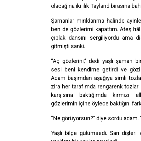
olacağına iki ılık Tayland birasına bah
Şamanlar mırıldanma halinde ayinler
ben de gözlerimi kapattım. Ateş h
çıplak dansını sergiliyordu ama di
gitmişti sanki.
“Aç gözlerini,” dedi yaşlı şaman b
sesi beni kendime getirdi ve gözl
Adam başımdan aşağıya simli tozla
zira her tarafımda rengarenk tozlar
karşısına baktığımda kırmızı el
gözlerimin içine öylece baktığını fark
“Ne görüyorsun?” diye sordu adam. “Kı
Yaşlı bilge gülümsedi. Sarı dişleri