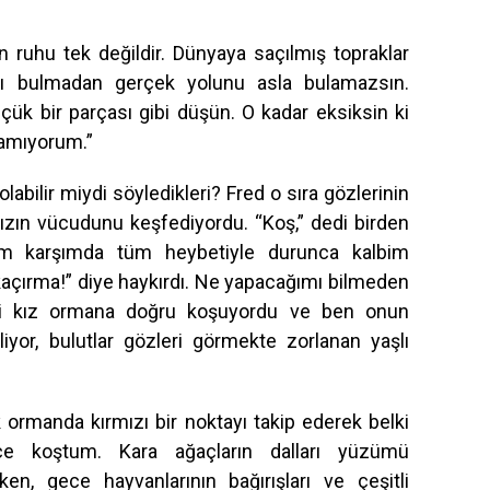
n ruhu tek değildir. Dünyaya saçılmış topraklar
nı bulmadan gerçek yolunu asla bulamazsın.
ük bir parçası gibi düşün. O kadar eksiksin ki
yamıyorum.”
labilir miydi söyledikleri? Fred o sıra gözlerinin
ızın vücudunu keşfediyordu. “Koş,” dedi birden
am karşımda tüm heybetiyle durunca kalbim
kaçırma!” diye haykırdı. Ne yapacağımı bilmeden
eli kız ormana doğru koşuyordu ve ben onun
zliyor, bulutlar gözleri görmekte zorlanan yaşlı
k ormanda kırmızı bir noktayı takip ederek belki
rce koştum. Kara ağaçların dalları yüzümü
rken, gece hayvanlarının bağırışları ve çeşitli