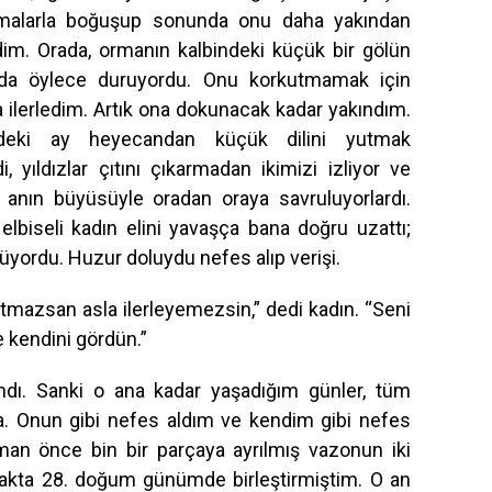
amalarla boğuşup sonunda onu daha yakından
dim. Orada, ormanın kalbindeki küçük bir gölün
nda öylece duruyordu. Onu korkutmamak için
 ilerledim. Artık ona dokunacak kadar yakındım.
eki ay heyecandan küçük dilini yutmak
i, yıldızlar çıtını çıkarmadan ikimizi izliyor ve
r anın büyüsüyle oradan oraya savruluyorlardı.
 elbiseli kadın elini yavaşça bana doğru uzattı;
yordu. Huzur doluydu nefes alıp verişi.
tmazsan asla ilerleyemezsin,” dedi kadın. “Seni
 kendini gördün.”
ndı. Sanki o ana kadar yaşadığım günler, tüm
a. Onun gibi nefes aldım ve kendim gibi nefes
an önce bin bir parçaya ayrılmış vazonun iki
akta 28. doğum günümde birleştirmiştim. O an