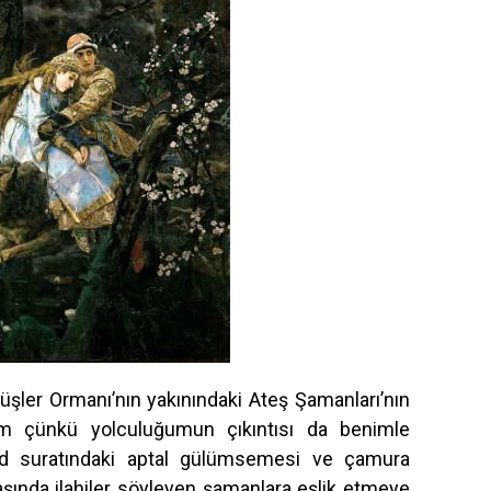
ler Ormanı’nın yakınındaki Ateş Şamanları’nın
um çünkü yolculuğumun çıkıntısı da benimle
Fred suratındaki aptal gülümsemesi ve çamura
başında ilahiler söyleyen şamanlara eşlik etmeye