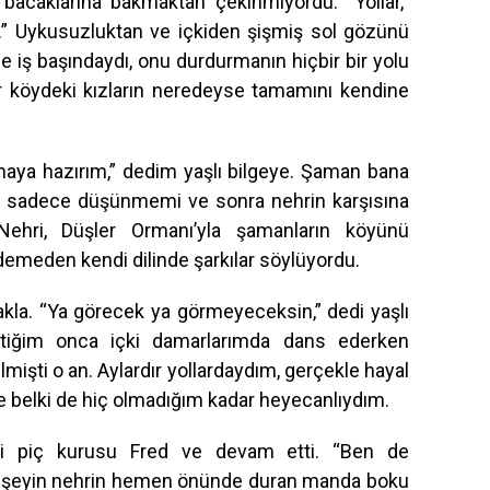
n bacaklarına bakmaktan çekinmiyordu. “Yollar,”
m.” Uykusuzluktan ve içkiden şişmiş sol gözünü
ne iş başındaydı, onu durdurmanın hiçbir bir yolu
ir köydeki kızların neredeyse tamamını kendine
amaya hazırım,” dedim yaşlı bilgeye. Şaman bana
, sadece düşünmemi ve sonra nehrin karşısına
ehri, Düşler Ormanı’yla şamanların köyünü
demeden kendi dilinde şarkılar söylüyordu.
la. “Ya görecek ya görmeyeceksin,” dedi yaşlı
çtiğim onca içki damarlarımda dans ederken
işti o an. Aylardır yollardaydım, gerçekle hayal
belki de hiç olmadığım kadar heyecanlıydım.
edi piç kurusu Fred ve devam etti. “Ben de
 şeyin nehrin hemen önünde duran manda boku