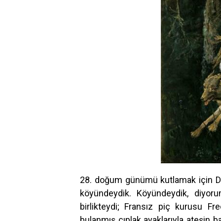
28. doğum günümü kutlamak için Düş
köyündeydik. Köyündeydik, diyor
birlikteydi; Fransız piç kurusu 
bulanmış çıplak ayaklarıyla ateşin 