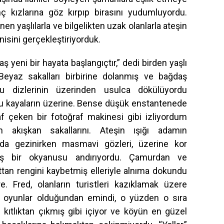
ç kızlarına göz kırpıp birasını yudumluyordu.
rünen yaşlılarla ve bilgelikten uzak olanlarla ateşin
nisini gerçekleştiriyorduk.
aş yeni bir hayata başlangıçtır,” dedi birden yaşlı
 Beyaz sakalları birbirine dolanmış ve bağdaş
u dizlerinin üzerinden usulca dökülüyordu
u kayaların üzerine. Bense düşük enstantenede
af çeken bir fotoğraf makinesi gibi izliyordum
in akışkan sakallarını. Ateşin ışığı adamın
nda gezinirken masmavi gözleri, üzerine kor
ş bir okyanusu andırıyordu. Çamurdan ve
ttan rengini kaybetmiş elleriyle alnıma dokundu
re. Fred, olanların turistleri kazıklamak üzere
n oyunlar olduğundan emindi, o yüzden o sıra
ı kıtlıktan çıkmış gibi içiyor ve köyün en güzel