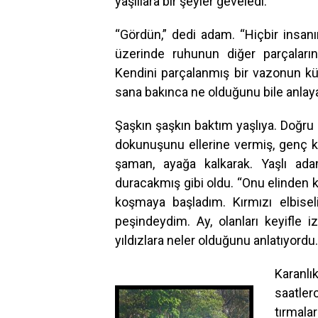
yaşlılara bir şeyler geveledi.
“Gördün,” dedi adam. “Hiçbir insanı
üzerinde ruhunun diğer parçaları
Kendini parçalanmış bir vazonun küç
sana bakınca ne olduğunu bile anla
Şaşkın şaşkın baktım yaşlıya. Doğru o
dokunuşunu ellerine vermiş, genç k
şaman, ayağa kalkarak. Yaşlı ad
duracakmış gibi oldu. “Onu elinden 
koşmaya başladım. Kırmızı elbis
peşindeydim. Ay, olanları keyifle i
yıldızlara neler olduğunu anlatıyordu.
Karanlı
saatle
tırmala