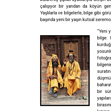
çalışıyor bir yandan da köyün gen
Yaşlılarla ve bilgelerle, bilge gibi gö
başında yeni bir yaşın kutsal seremo
“Yeni y
bilge.
kurduğ
yosunl
fotoğr
bilgen
suratı
düşmü
bahara
bir sü
yapıla
birasın