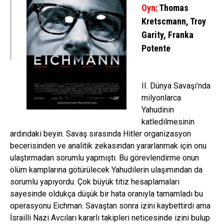
Oyn:
Thomas
Kretscmann, Troy
Garity, Franka
Potente
II. Dünya Savaşı’nda
milyonlarca
Yahudinin
katledilmesinin
ardındaki beyin. Savaş sırasında Hitler organizasyon
becerisinden ve analitik zekasından yararlanmak için onu
ulaştırmadan sorumlu yapmıştı. Bu görevlendirme onun
ölüm kamplarına götürülecek Yahudilerin ulaşımından da
sorumlu yapıyordu. Çok büyük titiz hesaplamaları
sayesinde oldukça düşük bir hata oranıyla tamamladı bu
operasyonu Eichman. Savaştan sonra izini kaybettirdi ama
İsrailli Nazi Avcıları kararlı takipleri neticesinde izini bulup