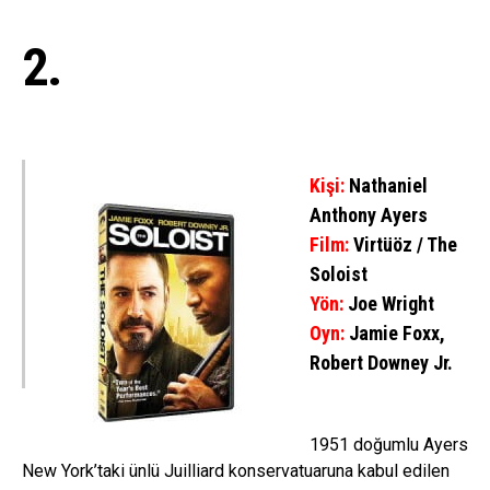
2.
Kişi:
Nathaniel
Anthony Ayers
Film:
Virtüöz / The
Soloist
Yön:
Joe Wright
Oyn:
Jamie Foxx,
Robert Downey Jr.
1951 doğumlu Ayers
New York’taki ünlü Juilliard konservatuaruna kabul edilen