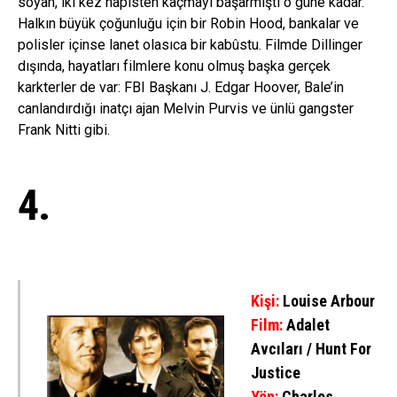
soyan, iki kez hapisten kaçmayı başarmıştı o güne kadar.
Halkın büyük çoğunluğu için bir Robin Hood, bankalar ve
polisler içinse lanet olasıca bir kabûstu. Filmde Dillinger
dışında, hayatları filmlere konu olmuş başka gerçek
karkterler de var: FBI Başkanı J. Edgar Hoover, Bale’in
canlandırdığı inatçı ajan Melvin Purvis ve ünlü gangster
Frank Nitti gibi.
4.
Kişi:
Louise Arbour
Film:
Adalet
Avcıları / Hunt For
Justice
Yön:
Charles