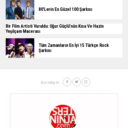
80’lerin En Güzel 100 Şarkısı
Bir Film Artisti Vuruldu: Uğur Güçlü’nün Kısa Ve Hazin
Yeşilçam Macerası
Tüm Zamanların En İyi 15 Türkçe Rock
Şarkısı
Bizi takip et