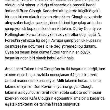
olduğu gibi mimarı olduğu efsanede de başrolü kendi
üstlendi Brian Clough. Kaderleri alt liglerde küçük ölçekli
bir sıra takımı olarak devam etmekken, Clough sayesinde
alınyazıları baştan yazılan, önce birinci lige çıkıp ardından
şampiyonluk kupasını kaldıran iki takım, Derby County ve
Nothingham Forest’a ise yalnızca yan roller düşmüştü. N.
Forest’ın yalnızca lig değil, Avrupa şampiyonluk kupasını
da müzesine götürmesi bile değiştiremedi bu durumu.
Oysa bu başarı hala dünya futbol tarihinin en büyük
başarılarından biri olarak kabul edilir hala.
Ama Lanet Takım filmi Clough’un bu iki başarısını değil, tam
aksine onun başarısızlıkla sonuçlanan 44 günlük Leeds
United macerasını konu alıyor. Milli takımın hocası olunca
takımdan ayrılan Don Revie’nin yerine geçen Clough,
takımın as oyuncuları tarafından adeta sabote edilmesini
izlerken Koca Kafa Clough’ın egosantrik ama bir o kadar da
eşsiz karakterini de tanıma fırsatı buluyoruz.