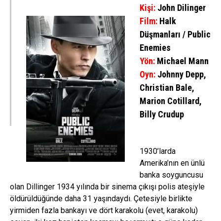
Kişi:
John Dilinger
Film:
Halk
Düşmanları / Public
Enemies
Yön:
Michael Mann
Oyn:
Johnny Depp,
Christian Bale,
Marion Cotillard,
Billy Crudup
1930’larda
Amerika’nın en ünlü
banka soyguncusu
olan Dillinger 1934 yılında bir sinema çıkışı polis ateşiyle
öldürüldüğünde daha 31 yaşındaydı. Çetesiyle birlikte
yirmiden fazla bankayı ve dört karakolu (evet, karakolu)