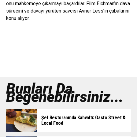
onu mahkemeye çıkarmayı başardılar. Film Eichman’ın dava
sürecini ve davayı yürüten savcısı Avner Less’in çabalarını
konu alıyor.
Bunları Da
Beğenebilirsiniz...
Şef Restoranında Kahvaltı: Gasto Street &
Local Food