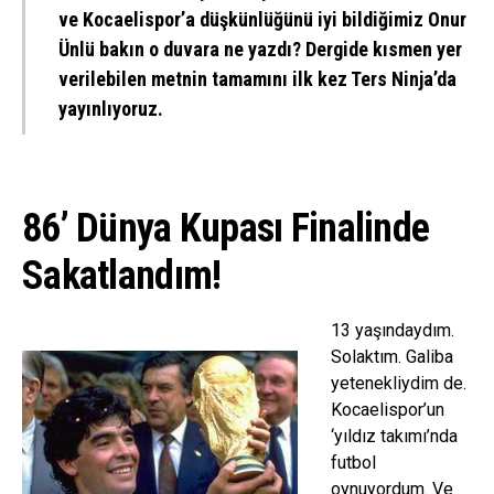
ve Kocaelispor’a düşkünlüğünü iyi bildiğimiz
Onur
Ünlü
bakın o duvara ne yazdı? Dergide kısmen yer
verilebilen metnin tamamını ilk kez Ters Ninja’da
yayınlıyoruz.
86’ Dünya Kupası Finalinde
Sakatlandım!
13 yaşındaydım.
Solaktım. Galiba
yetenekliydim de.
Kocaelispor’un
‘yıldız takımı’nda
futbol
oynuyordum. Ve