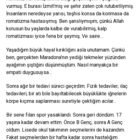
vurmuş. E burası İzmit’miş ve şehir zaten çok rutubetliymiş.
İnsanların neredeyse yarısı, teşhis konsa da konmasa da
romatizma hastasıymış. Ben şanslıymışım, çünkü Allah
korusun bu yaşlarda kalbe de vurabilirmiş; kalp
romatizması iyice fena bir şeymiş. Ve saire…
Yaşadığım büyük hayal kırıklığını asla unutamam. Çünkü
ben, gerçekten Maradona’nın yediği tekmeler yüzünden
ayağımın şiştiğini düşünmüştüm. Nasıl manyakça bir
empati duygusuysa…
Sonra ağır bir tedavi süreci geçirdim. Fizik tedaviler; ilaç
tedavileri; bir atı bile bayıltabilecek büyüklükte iğnelerin
körpe kıçıma saplanması suretiyle çektiğim acılar…
Bir sene filan spor yasaklandı. Sonra geri döndüm. 17
yaşına kadar devam ettim. Önce B Genç, sonra A Genç
oldum. Lisede okul takımının seçmelerini de kazandım.
Fakat seçmelerden bir hafta kadar sonra hastalığım