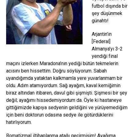
futbol dışında bir
şey düşünmek
günahtı!
Arjantin’in
[Federal]
Almanya’yı 3-2
yendiği final
maçını izlerken Maradona’nın yediği bütün tekmelerin
acısını ben hissettim. Doğru söylüyorum. Sabah
uyandığımda yataktan kalkmamla yere yuvarlanmam bir
oldu. Adım atamıyordum. Sağ ayağım, kaval kemiğimin
biraz altından itibaren, davul gibi şişmişti. Şişmesi bir şey
değil; ayağımı hissedemiyordum da. Öyle ki hastaneye
gittiğimizde kapıya sedyenin geldiğini ve yürüyemediğim
için beni doktorun odasına sedye ile götürdüklerini
hatırlıyorum.
Romatizmal iltihaplanma atağı geçirmişim! Ayağıma