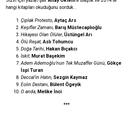
Sizin için yazar/şair
Altay Öktem
‘e ulaştık ve 2014’te
hangi kitapları okuduğunu sorduk…
Çıplak Protesto
,
Aytaç Ars
Keşifler Zamanı,
Barış Müstecaplıoğlu
Hikayesi Olan Ölüler
,
Üstüngel Arı
Ölü Reşat,
Aslı Tohumcu
Doğa Tarihi
,
Hakan Bıçakcı
İskit
,
Murat Başekim
Adem Ademoğlu’nun Tek Muzaffer Günü
,
Gökçe
İspi Turan
Deccal’in Hatırı,
Sezgin Kaymaz
Eolin Destanı
,
Bülent Ögeyik
O anda
,
Melike İnci
***