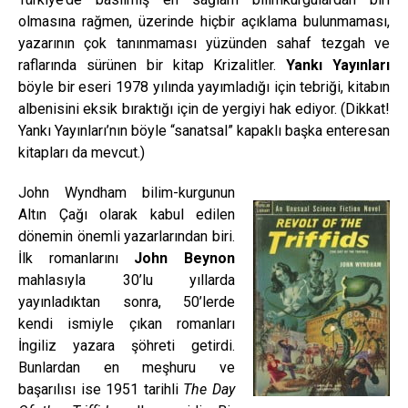
olmasına rağmen, üzerinde hiçbir açıklama bulunmaması,
yazarının çok tanınmaması yüzünden sahaf tezgah ve
raflarında sürünen bir kitap Krizalitler.
Yankı Yayınları
böyle bir eseri 1978 yılında yayımladığı için tebriği, kitabın
albenisini eksik bıraktığı için de yergiyi hak ediyor. (Dikkat!
Yankı Yayınları’nın böyle “sanatsal” kapaklı başka enteresan
kitapları da mevcut.)
John Wyndham bilim-kurgunun
Altın Çağı olarak kabul edilen
dönemin önemli yazarlarından biri.
İlk romanlarını
John Beynon
mahlasıyla 30’lu yıllarda
yayınladıktan sonra, 50’lerde
kendi ismiyle çıkan romanları
İngiliz yazara şöhreti getirdi.
Bunlardan en meşhuru ve
başarılısı ise 1951 tarihli
The Day