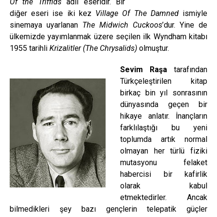
Of the Triffids
adlı eseridir. Bir
diğer eseri ise iki kez
Village Of The Damned
ismiyle
sinemaya uyarlanan
The Midwich Cuckoos
’dur. Yine de
ülkemizde yayımlanmak üzere seçilen ilk Wyndham kitabı
1955 tarihli
Krizalitler (The Chrysalids)
olmuştur.
Sevim Raşa
tarafından
Türkçeleştirilen kitap
birkaç bin yıl sonrasının
dünyasında geçen bir
hikaye anlatır. İnançların
farklılaştığı bu yeni
toplumda artık normal
olmayan her türlü fiziki
mutasyonu felaket
habercisi bir kafirlik
olarak kabul
etmektedirler. Ancak
bilmedikleri şey bazı gençlerin telepatik güçler