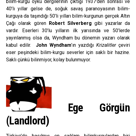
bilim-kurgu öykü dergilerinin çıktığı 1937’den sonrası ve
40’lı yıllar gelse de, soğuk savaş paranoyasının bilim-
kurguya da taşındığı 50’li yılları bilim-kurgunun gerçek Altın
Çağı olarak gören
Robert Silverberg
gibi yazarlar da
vardır. Eserleri 30’lu yılların ilk yarısında ve 50’lerde
yayınlanmış olsa da, Wyndham bu dönemin yazarı olarak
kabul edilir.
John Wyndham
’ın yazdığı
Krizalitler
çeviri
eser peşindeki bilim-kurgu severler için saklı bir hazine.
Saklı çünkü bilinmiyor, kolay bulunmuyor.
Ege Görgün
(Landlord)
Türkiye’de basılmış en sağlam bilimkurgulardan biri