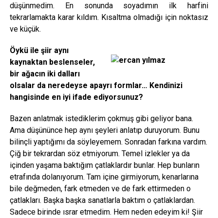
düşünmedim. En sonunda soyadımın ilk harfini
tekrarlamakta karar kıldım. Kısaltma olmadığı için noktasız
ve küçük.
Öykü ile şiir aynı
kaynaktan beslenseler,
bir ağacın iki dalları
olsalar da neredeyse apayrı formlar… Kendinizi
hangisinde en iyi ifade ediyorsunuz?
Bazen anlatmak istediklerim çokmuş gibi geliyor bana.
Ama düşününce hep aynı şeyleri anlatıp duruyorum. Bunu
bilinçli yaptığımı da söyleyemem. Sonradan farkına vardım.
Çiğ bir tekrardan söz etmiyorum. Temel izlekler ya da
içinden yaşama baktığım çatlaklardır bunlar. Hep bunların
etrafında dolanıyorum. Tam içine girmiyorum, kenarlarına
bile değmeden, fark etmeden ve de fark ettirmeden o
çatlakları. Başka başka sanatlarla baktım o çatlaklardan.
Sadece birinde ısrar etmedim. Hem neden edeyim ki! Şiir