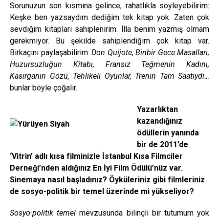
Sorunuzun son kısmına gelince, rahatlıkla söyleyebilirim:
Keşke ben yazsaydım dediğim tek kitap yok. Zaten çok
sevdiğim kitapları sahiplenirim. İlla benim yazmış olmam
gerekmiyor. Bu şekilde sahiplendiğim çok kitap var.
Birkaçını paylaşabilirim:
Don Quijote, Binbir Gece Masalları,
Huzursuzluğun Kitabı, Fransız Teğmenin Kadını,
Kasırganın Gözü, Tehlikeli Oyunlar, Trenin Tam Saatiydi…
bunlar böyle çoğalır.
Yazarlıktan
kazandığınız
ödüllerin yanında
bir de 2011’de
‘Vitrin’ adlı kısa filminizle İstanbul Kısa Filmciler
Derneği’nden aldığınız En İyi Film Ödülü’nüz var.
Sinemaya nasıl başladınız? Öyküleriniz gibi filmleriniz
de sosyo-politik bir temel üzerinde mi yükseliyor?
Sosyo-politik temel
mevzusunda bilinçli bir tutumum yok