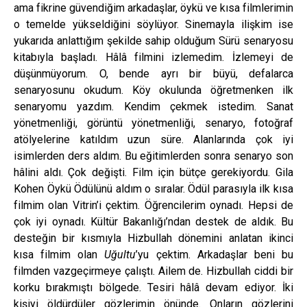
ama fikrine güvendiğim arkadaşlar, öykü ve kısa filmlerimin
o temelde yükseldiğini söylüyor. Sinemayla ilişkim ise
yukarıda anlattığım şekilde sahip olduğum Sürü senaryosu
kitabıyla başladı. Hâlâ filmini izlemedim. İzlemeyi de
düşünmüyorum. O, bende ayrı bir büyü, defalarca
senaryosunu okudum. Köy okulunda öğretmenken ilk
senaryomu yazdım. Kendim çekmek istedim. Sanat
yönetmenliği, görüntü yönetmenliği, senaryo, fotoğraf
atölyelerine katıldım uzun süre. Alanlarında çok iyi
isimlerden ders aldım. Bu eğitimlerden sonra senaryo son
hâlini aldı. Çok değişti. Film için bütçe gerekiyordu. Gila
Kohen Öykü Ödülünü aldım o sıralar. Ödül parasıyla ilk kısa
filmim olan Vitrin’i çektim. Öğrencilerim oynadı. Hepsi de
çok iyi oynadı. Kültür Bakanlığı’ndan destek de aldık. Bu
desteğin bir kısmıyla Hizbullah dönemini anlatan ikinci
kısa filmim olan
Uğultu
’yu çektim. Arkadaşlar beni bu
filmden vazgeçirmeye çalıştı. Ailem de. Hizbullah ciddi bir
korku bırakmıştı bölgede. Tesiri hâlâ devam ediyor. İki
kişiyi öldürdüler gözlerimin önünde. Onların gözlerini