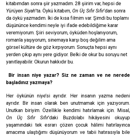
kitabımdan sonra şiir yazmadım. 28 şiirim var, hepsi de
Yürüyen Siyah
’ta. Öykü kitabı
m, On Üç Sıfır Sıfır
’dan sonra
da öykü yazmadım. İki de kısa filmim var. Şimdi bu toplamı
düşününce kendimi neyle iyi ifade edebildiğime karar
veremiyorum. Şiiri seviyorum, öyküden hoşlanıyorum,
romanla yaşıyorum, sinemaya karşı boş değilim ama
görsel kültüre de göz kırpıyorum. Sonuçta hepsi aynı
yerden çıkıp aynı yere gidiyor. Belki de okur bu soruyu net
yanıtlayabilir. Okurun hakkıdır bu.
Bir insan niye yazar? Siz ne zaman ve ne nerede
başladınız yazmaya?
Her öykünün niye’si ayrıdır. Her insanın yazma nedeni
ayrıdır. Bir insan olarak ben unutmamak için yazıyorum.
Unutkan biriyim. Özellikle kendimi hatırlamak için. Misal,
On Üç Sıfır Sıfır
’daki Buzdolabı hikâyesini okuyup
yaşamındaki tek esrarı çözen çocuk hâlimi hatırlayınca
amacıma ulaştığımı düşünüyorum ve tabii hatırasıyla bile