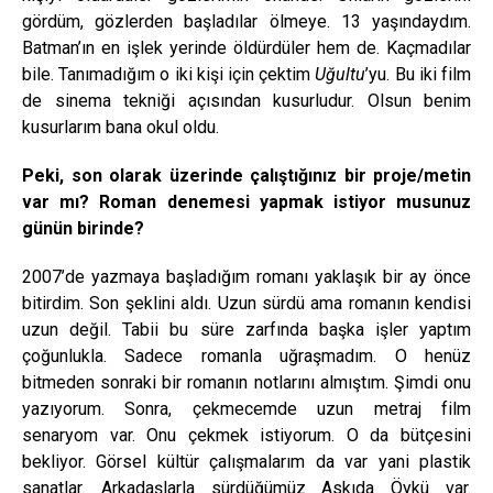
gördüm, gözlerden başladılar ölmeye. 13 yaşındaydım.
Batman’ın en işlek yerinde öldürdüler hem de. Kaçmadılar
bile. Tanımadığım o iki kişi için çektim
Uğultu
’yu. Bu iki film
de sinema tekniği açısından kusurludur. Olsun benim
kusurlarım bana okul oldu.
Peki, son olarak üzerinde çalıştığınız bir proje/metin
var mı? Roman denemesi yapmak istiyor musunuz
günün birinde?
2007’de yazmaya başladığım romanı yaklaşık bir ay önce
bitirdim. Son şeklini aldı. Uzun sürdü ama romanın kendisi
uzun değil. Tabii bu süre zarfında başka işler yaptım
çoğunlukla. Sadece romanla uğraşmadım. O henüz
bitmeden sonraki bir romanın notlarını almıştım. Şimdi onu
yazıyorum. Sonra, çekmecemde uzun metraj film
senaryom var. Onu çekmek istiyorum. O da bütçesini
bekliyor. Görsel kültür çalışmalarım da var yani plastik
sanatlar. Arkadaşlarla sürdüğümüz Askıda Öykü var.