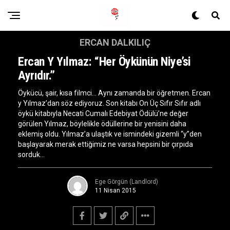
ERCAN DALKILIÇ
Ercan Y Yılmaz: “Her Öykünün Niye’si
Ayrıdır.”
Öykücü, şair, kısa filmci… Aynı zamanda bir öğretmen. Ercan
y Yılmaz’dan söz ediyoruz. Son kitabı On Üç Sıfır Sıfır adlı
öykü kitabıyla Necati Cumalı Edebiyat Ödülü’ne değer
görülen Yılmaz, böylelikle ödüllerine bir yenisini daha
eklemiş oldu. Yılmaz’a ulaştık ve ismindeki gizemli “y”den
başlayarak merak ettiğimiz ne varsa hepsini bir çırpıda
sorduk…
Ege Görgün (Landlord)
11 Nisan 2015