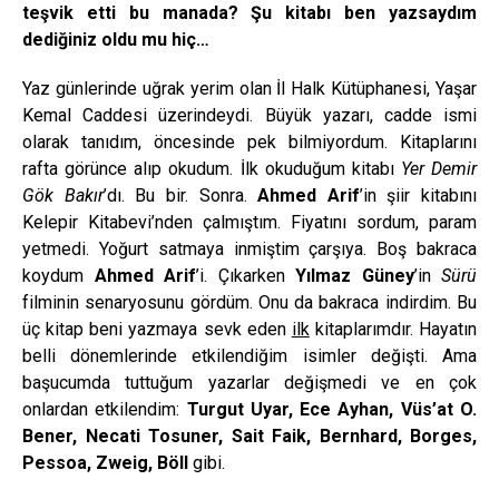
teşvik etti bu manada? Şu kitabı ben yazsaydım
dediğiniz oldu mu hiç…
Yaz günlerinde uğrak yerim olan İl Halk Kütüphanesi, Yaşar
Kemal Caddesi üzerindeydi. Büyük yazarı, cadde ismi
olarak tanıdım, öncesinde pek bilmiyordum. Kitaplarını
rafta görünce alıp okudum. İlk okuduğum kitabı
Yer Demir
Gök Bakır
’dı. Bu bir. Sonra.
Ahmed Arif
’in şiir kitabını
Kelepir Kitabevi’nden çalmıştım. Fiyatını sordum, param
yetmedi. Yoğurt satmaya inmiştim çarşıya. Boş bakraca
koydum
Ahmed Arif
’i. Çıkarken
Yılmaz Güney
’in
Sürü
filminin senaryosunu gördüm. Onu da bakraca indirdim. Bu
üç kitap beni yazmaya sevk eden
ilk
kitaplarımdır. Hayatın
belli dönemlerinde etkilendiğim isimler değişti. Ama
başucumda tuttuğum yazarlar değişmedi ve en çok
onlardan etkilendim:
Turgut Uyar, Ece Ayhan, Vüs’at O.
Bener, Necati Tosuner, Sait Faik, Bernhard, Borges,
Pessoa, Zweig, Böll
gibi.