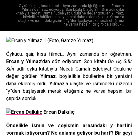
Öykücü, şair, kısa filmci… Aynı zamanda bir öğretmen. Ercan y
Yılmaz’dan söz ediyoruz. Son kitabı On Üç Sıfır Sıfır adlı öykü
kitabıyla Necati Cumalı Edebiyat Ödülü’ne değer görülen Yılmaz,
böylelikle ödüllerine bir yenisini daha eklemiş oldu. Yılmaz’a
ulaştık ve ismindeki gizemli “y”den başlayarak merak ettiğimiz
ne varsa hepsini bir çırpıda sorduk…
Öykücü, şair, kısa filmci… Aynı zamanda bir öğretmen.
Ercan y Yılmaz
’dan söz ediyoruz. Son kitabı
On Üç Sıfır
Sıfır
adlı öykü kitabıyla Necati Cumalı Edebiyat Ödülü’ne
değer görülen
Yılmaz
, böylelikle ödüllerine bir yenisini
daha eklemiş oldu.
Yılmaz
’a ulaştık ve ismindeki gizemli
“y”den başlayarak merak ettiğimiz ne varsa hepsini bir
çırpıda sorduk…
Ercan Dalkılıç
Öncelikle ismin ve soyismin arasındaki
y
harfini
sormak istiyorum? Ne anlama geliyor bu harf? Bir şeyi