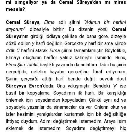
mi simgeliyor ya da Cemal Süreya’dan mı miras
mesela?
Cemal Süreya
,
Elma
adlı şiirini
“Adımın bir harfini
atıyorum”
dizesiyle bitirir. Bu dizenin yönü
Cemal
Süreya
’nın girdiği iddiaya çekilse de bana göre, dizeyle
sözü edilen
y
harfi değildir. Gerçekte
y
harfidir ama şiirde
c
’dir.
C
harfini atarak
Elma
şiirini tamamlamıştır. Böylelikle,
Elma’yı oluşturan harfler yalnız kalmıştır isminde. Bunu,
Elma Şiiri Tahlili
başlıklı yazımda da anlattım. Tabii bu şiirin
gerçeğidir, gelelim hayatın gerçeğine. İtiraf ediyorum:
Şairin
gerçekte
attığı harf bende değil, sevgili dost
Süreyyya Evren
’dedir. Ona yakışmıştır. Bendeki ‘y’ ise
basit bir kopyalama. Soyadımın ilk harfi. Bir karışıklığı
önlemek için soyadımdan kopyaladım. Çünkü aynı ad ve
soyadıyla yazanlar da sinemacılar da var. Onların okur ve
izler kesimini yanılgılardan kurtarmak için bir değişikliğe
ihtiyaç duydum. Adımı değiştirmek istemedim. Araya isim
eklemek de istemedim. Soyadımı değiştirmeyi hiç