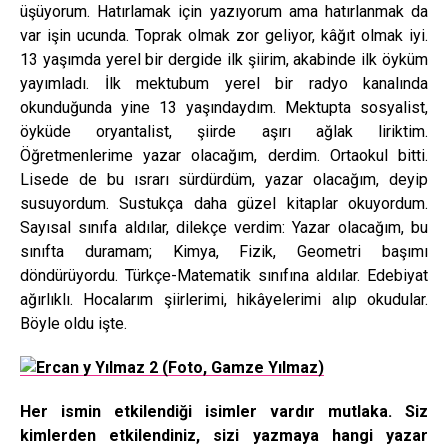
üşüyorum. Hatırlamak için yazıyorum ama hatırlanmak da
var işin ucunda. Toprak olmak zor geliyor, kâğıt olmak iyi.
13 yaşımda yerel bir dergide ilk şiirim, akabinde ilk öyküm
yayımladı. İlk mektubum yerel bir radyo kanalında
okunduğunda yine 13 yaşındaydım. Mektupta sosyalist,
öyküde oryantalist, şiirde aşırı ağlak liriktim.
Öğretmenlerime yazar olacağım, derdim. Ortaokul bitti.
Lisede de bu ısrarı sürdürdüm, yazar olacağım, deyip
susuyordum. Sustukça daha güzel kitaplar okuyordum.
Sayısal sınıfa aldılar, dilekçe verdim: Yazar olacağım, bu
sınıfta duramam; Kimya, Fizik, Geometri başımı
döndürüyordu. Türkçe-Matematik sınıfına aldılar. Edebiyat
ağırlıklı. Hocalarım şiirlerimi, hikâyelerimi alıp okudular.
Böyle oldu işte.
Her ismin etkilendiği isimler vardır mutlaka. Siz
kimlerden etkilendiniz, sizi yazmaya hangi yazar