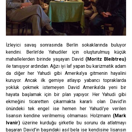
İzleyici savaş sonrasında Berlin sokaklarında buluyor
kendini. Berlin’de Yahudiler için oluşturulmuş küçük
mahallelerden birinde yaşayan David
(Moritz Bleibtreu)
ile tanışıyor ardından. Ağzı iyi laf yapan bu karizmatik adam
da diğer her Yahudi gibi Amerika’ya gitmenin hayalini
kuruyor. Ancak ilk gemiye atlayıp yabancı topraklarda
yokluk çekmek istemeyen David Amerika’da yeni bir
hayata başlamak için bir plan yapıyor. Her Yahudi gibi
ekmeğini ticaretten çıkarmakta kararlı olan David’in
önündeki tek engel ise hemen her Yahudi’ye verilen
lisansın kendine verilmemiş olmaması. Holzmann
(Mark
Ivanir)
üzerine kurduğu şirketle bu sorunu da atlatmayı
başaran David’in başındaki asıl bela ise kendisine lisansın