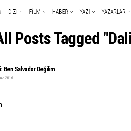
a
DİZİ
FİLM
HABER
YAZI
YAZARLAR
All Posts Tagged "Dali
i: Ben Salvador Değilim
uz 2016
n