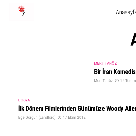
Anasayf
MERT TANÖZ
Bir İran Komedis
Mert Tanöz
14 Temm
DOSYA
İlk Dönem Filmlerinden Günümüze Woody Alle
Ege Görgün (Landlord)
17 Ekim 2012