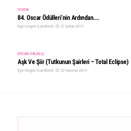
DOSYA
84. Oscar Ödülleri’nin Ardından….
Ege Görgün (Landlord)
27 Şubat 2012
ERCAN DALKILIÇ
Aşk Ve Şiir (Tutkunun Şairleri – Total Eclipse)
Ege Görgün (Landlord)
22 Haziran 2010