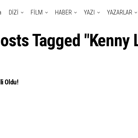
a
DİZİ
FİLM
HABER
YAZI
YAZARLAR
Posts Tagged "Kenny 
li Oldu!