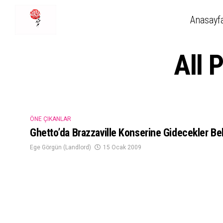
Anasayf
All 
ÖNE ÇIKANLAR
Ghetto’da Brazzaville Konserine Gidecekler Bel
Ege Görgün (Landlord)
15 Ocak 2009