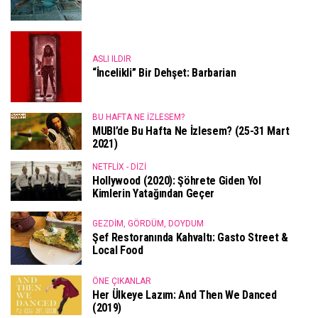
ASLI ILDIR
“İncelikli” Bir Dehşet: Barbarian
BU HAFTA NE İZLESEM?
MUBI’de Bu Hafta Ne İzlesem? (25-31 Mart
2021)
NETFLIX - DIZI
Hollywood (2020): Şöhrete Giden Yol
Kimlerin Yatağından Geçer
GEZDIM, GÖRDÜM, DOYDUM
Şef Restoranında Kahvaltı: Gasto Street &
Local Food
ÖNE ÇIKANLAR
Her Ülkeye Lazım: And Then We Danced
(2019)