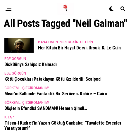
All Posts Tagged "Neil Gaiman"
BANA ONUN PORTRE-SINI GETIRIN
Her Kitabı Bir Hayat Dersi: Ursula K. Le Guin
EGE GÖRGÜN
DiskDünya Sahipsiz Kalmadı
EGE GÖRGÜN
Kötü Çocukları Pataklayan Kötü Kızılderili: Scalped
GÖRKEMLI ÇIZGIROMAN-IM!
Mısır’ın Kalbinde Fantastik Bir Serüven: Kahire – Cairo
GÖRKEMLI ÇIZGIROMAN-IM!
Düşlerin Efendisi SANDMAN! Hemen Şimdi…
KITAP
Tılsım-I Kudret’in Yazarı Göktuğ Canbaba: “Tuvalette Evrenler
Yaratıyorum!”