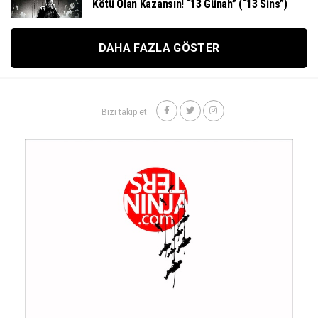
Kötü Olan Kazansın! “13 Günah” (“13 Sins”)
DAHA FAZLA GÖSTER
Bizi takip et